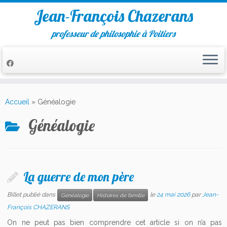
Jean-François Chazerans
professeur de philosophie à Poitiers
Passer
au
Accueil
»
Généalogie
contenu
Généalogie
La guerre de mon père
Billet publié dans
le
24 mai 2026
par
Jean-
Généalogie
Histoires de famille
François CHAZERANS
On ne peut pas bien comprendre cet article si on n’a pas