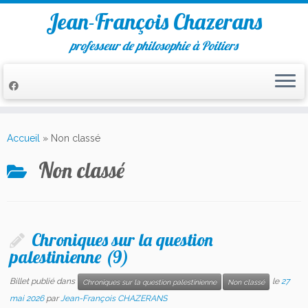
Jean-François Chazerans
professeur de philosophie à Poitiers
Passer
au
Accueil
»
Non classé
contenu
Non classé
Chroniques sur la question
palestinienne (9)
Billet publié dans
le
27
Chroniques sur la question palestinienne
Non classé
mai 2026
par
Jean-François CHAZERANS