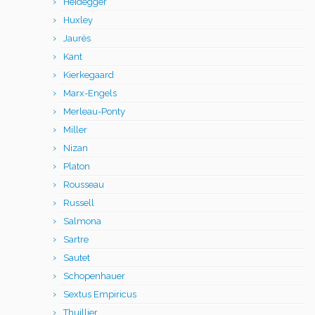
Heidegger
Huxley
Jaurès
Kant
Kierkegaard
Marx-Engels
Merleau-Ponty
Miller
Nizan
Platon
Rousseau
Russell
Salmona
Sartre
Sautet
Schopenhauer
Sextus Empiricus
Thuillier