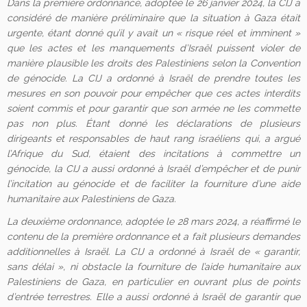
Dans la première ordonnance, adoptée le 26 janvier 2024, la CIJ a
considéré de manière préliminaire que la situation à Gaza était
urgente, étant donné qu’il y avait un « risque réel et imminent »
que les actes et les manquements d’Israël puissent violer de
manière plausible les droits des Palestiniens selon la Convention
de génocide. La CIJ a ordonné à Israël de prendre toutes les
mesures en son pouvoir pour empêcher que ces actes interdits
soient commis et pour garantir que son armée ne les commette
pas non plus. Étant donné les déclarations de plusieurs
dirigeants et responsables de haut rang israéliens qui, a argué
l’Afrique du Sud, étaient des incitations à commettre un
génocide, la CIJ a aussi ordonné à Israël d’empêcher et de punir
l’incitation au génocide et de faciliter la fourniture d’une aide
humanitaire aux Palestiniens de Gaza.
La deuxième ordonnance, adoptée le 28 mars 2024, a réaffirmé le
contenu de la première ordonnance et a fait plusieurs demandes
additionnelles à Israël. La CIJ a ordonné à Israël de « garantir,
sans délai », ni obstacle la fourniture de l’aide humanitaire aux
Palestiniens de Gaza, en particulier en ouvrant plus de points
d’entrée terrestres. Elle a aussi ordonné à Israël de garantir que