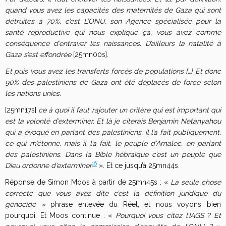
quand vous avez les capacités des maternités de Gaza qui sont
détruites à 70%, c’est L’ONU, son Agence spécialisée pour la
santé reproductive qui nous explique ça, vous avez comme
conséquence d’entraver les naissances. D’ailleurs la natalité à
Gaza s’est effondrée
[25mn00s].
Et puis vous avez les transferts forcés de populations […] Et donc
90% des palestiniens de Gaza ont été déplacés de force selon
les nations unies
.
[25mn17s]
ce à quoi il faut rajouter un critère qui est important qui
est la volonté d’exterminer. Et là je citerais Benjamin Netanyahou
qui a évoqué en parlant des palestiniens, il l’a fait publiquement,
ce qui m’étonne, mais il l’a fait, le peuple d’Amalec, en parlant
des palestiniens. Dans la Bible hébraïque c’est un peuple que
16
Dieu ordonne d’exterminer
». Et ce jusqu’à 25mn44s.
Réponse de Simon Moos à partir de 25mn45s : «
La seule chose
correcte que vous avez dite c’est la définition juridique du
génocide »
phrase enlevée du Réel, et nous voyons bien
pourquoi
.
Et Moos continue : «
Pourquoi vous citez l’IAGS ? Et