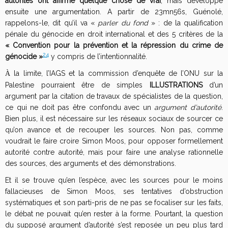
autorités ont affirmé quelque chose de vrai
, mais développe
ensuite une argumentation. A partir de 23mn56s, Guénolé,
rappelons-le, dit qu’il va «
parler du fond
» : de la qualification
pénale du génocide en droit international et des 5 critères de la
« Convention pour la prévention et la répression du crime de
24
génocide »
y compris de l’intentionnalité.
la limite, l’IAGS et la commission d’enquête de l’ONU sur la
À
Palestine pourraient être de simples
ILLUSTRATIONS
d’un
argument par la citation de travaux de spécialistes de la question,
ce qui ne doit pas être confondu avec un
argument d’autorité
.
Bien plus, il est nécessaire sur les réseaux sociaux de sourcer ce
qu’on avance et de recouper les sources. Non pas, comme
voudrait le faire croire Simon Moos, pour opposer formellement
autorité contre autorité, mais pour faire une analyse rationnelle
des sources, des arguments et des démonstrations.
Et il se trouve qu’en l’espèce, avec les sources pour le moins
fallacieuses de Simon Moos, ses tentatives d’obstruction
systématiques et son parti-pris de ne pas se focaliser sur les faits,
le débat ne pouvait qu’en rester à la forme. Pourtant, la question
du supposé argument d’autorité s’est reposée un peu plus tard