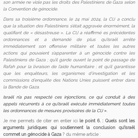
son armée ne viole pas les droits des Palestiniens de Gaza selon
la Convention de génocide.
Dans sa troisième ordonnance, le 24 mai 2024, la CIJ a conclu
que la situation des Palestiniens s’était aggravée énormément, la
qualifiant de « désastreuse ». La CIJ a réaffirmé es précédentes
ordonnances et a demandé de plus qu’Israël arrête
immédiatement son offensive militaire et toutes les autres
actions qui pouvaient s’apparenter à un génocide contre les
Palestiniens de Gaza ; qu’il garde ouvert le point de passage de
Rafah pour la livraison de l’aide humanitaire ; et qu’il garantisse
que les enquêteurs, les organismes d’investigation et les
commissions d’enquête des Nations Unies puissent entrer dans
la Bande de Gaza.
Israël n’a pas respecté ces injonctions, ce qui conduit à des
appels récurrents à ce qu’Israël exécute immédiatement toutes
les ordonnances de mesures provisoires de la CIJ
».
Je me permets de citer en entier ici
le point 6. : Quels sont les
arguments juridiques qui soutiennent la conclusion qu’Israël
commet un génocide à Gaza
? du même article :