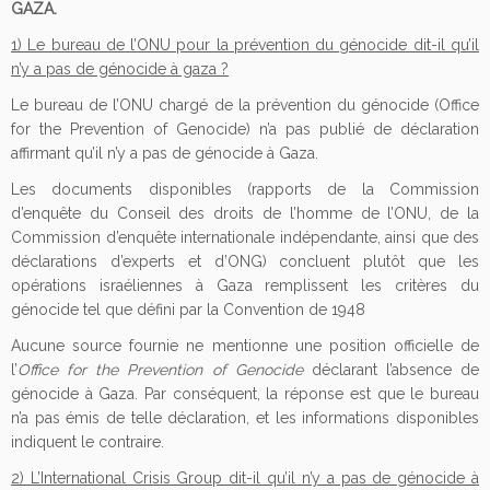
GAZA.
1) Le bureau de l’ONU pour la prévention du génocide dit-il qu’il
n’y a pas de génocide à gaza ?
Le bureau de l’ONU chargé de la prévention du génocide (Office
for the Prevention of Genocide) n’a pas publié de déclaration
affirmant qu’il n’y a pas de génocide à Gaza.
Les documents disponibles (rapports de la Commission
d’enquête du Conseil des droits de l’homme de l’ONU, de la
Commission d’enquête internationale indépendante, ainsi que des
déclarations d’experts et d’ONG) concluent plutôt que les
opérations israéliennes à Gaza remplissent les critères du
génocide tel que défini par la Convention de 1948
Aucune source fournie ne mentionne une position officielle de
l’
Office for the Prevention of Genocide
déclarant l’absence de
génocide à Gaza. Par conséquent, la réponse est que le bureau
n’a pas émis de telle déclaration, et les informations disponibles
indiquent le contraire.
2) L’International Crisis Group dit-il qu’il n’y a pas de génocide à