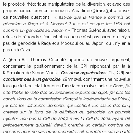
le procédé rhétorique manipulatoire de la diversion, et avec des
propos particulièrement décousus. A partir de 31mn43, il va poser
de nouvelles questions : « e
st-ce que la France a commis un
génocide à Raqa et à Moosoul ?
» «
est-ce que les USA ont
commis un génocide au Japon ?
» Thomas Guénolé, avec raison,
refuse de répondre. D’autant plus que ce n’est pas parce qu’il n’y a
pas de génocide
à Raqa et à Moosoul ou au Japon, qu’il n’y en a
pas un à Gaza.
A 36mn18s, Thomas Guénolé apporte un nouvel argument,
concernant le positionnement de la CPI, répondant par là à
l’affirmation de Simon Moos :
Ces deux organisations
[CIJ, CPI]
ne
concluent pas à un génocide
[28mn25s], confirmant une nouvelle
fois que le Réel était tronqué d’une façon malveillante. «
Donc, j’ai
cité l’IGAS, le vote des universitaires experts du sujet, j’ai cité les
conclusions de la commission d’enquête indépendante de l’ONU,
j’ai cité les différents éléments qui cochent les cases des cinq
critères sur le fond de la définition du génocide, on pourrait
rajouter, non pas la CPI de 2007, mais la CPI de 2024, ayant dit
précédemment qu’Israël devait prendre un certain nombre de
mesures pour ne pas qu’un génocide soit perpétré – elle a parlé