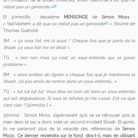
la
Fondation de la Shoah University south California
a dit que ce
19
n’était pas un génocide
»
.
Et 30mn08s : deuxième
MENSONGE
de
Simon Moos
:
20
« Yad Vashem
a dit que ce n’était pas un génocide
». Sourire de
Thomas Guénolé.
SM : «
ça vous fait rire là aussi ? Chaque fois que je parle de la
Shoah, ça vous fait rire on dirait
».
TG : «
non non mais ça c’est un sous-entendu qui va poser
problème
».
SM : «
alors arrêtez de rigoler à chaque fois que je mentionne la
Shoah. J’ai pas envie de rentrer dans un sous-entendu…
»
TG : «
tut tut tut tut. Vous êtes en train de faire un sous-entendu
qui est dégueulasse. Si vous le refaites je me casse. Est-ce que
c’est clair ?
[30mn21s ] »
30mn10 : Simon Moos, s’apercevant qu’il va se retrouver pris la
main dans le sac a donc créé un second incident Shoah. Et après,
ils ne parleront plus de la véracité des références de
Simon
Moos. Ce dernier reviendra sur le fond, dira-t-il, mais en utilisant