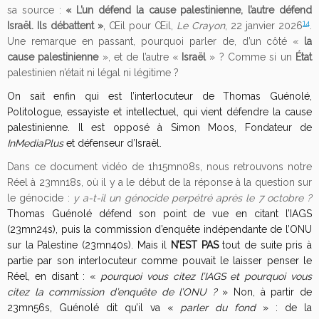
sa source :
« L’un défend la cause palestinienne, l’autre défend
14
Israël. Ils débattent »
,
Œil pour Œil,
Le Crayon
, 22 janvier 2026
.
Une remarque
en passant, pourquoi parler de, d’un côté «
la
cause palestinienne
», et de l’autre «
Israël
» ? Comme si un
État
palestinien n’était ni légal ni légitime ?
On sait enfin qui est l’interlocuteur de Thomas Guénolé,
Politologue, essayiste et intellectuel, qui vient défendre la cause
palestinienne. Il est opposé à Simon Moos, Fondateur de
InMediaPlus
et défenseur d’Israël.
Dans ce document vidéo de 1h15mn08s, nous retrouvons notre
Réel à 23mn18s, où il y a le début de la réponse à la question sur
le génocide :
y a-t-il un génocide perpétré après le 7 octobre ?
Thomas Guénolé défend son point de vue en citant l’IAGS
(23mn24s), puis la commission d’enquête indépendante de l’ONU
sur la Palestine (23mn40s). Mais il
N’EST PAS
tout de suite pris à
partie par son interlocuteur comme pouvait le laisser penser le
Réel, en disant : «
pourquoi vous citez l’IAGS et pourquoi vous
citez la commission d’enquête de l’ONU ?
» Non, à partir de
23mn56s, Guénolé dit qu’il va «
parler du fond
» : de la