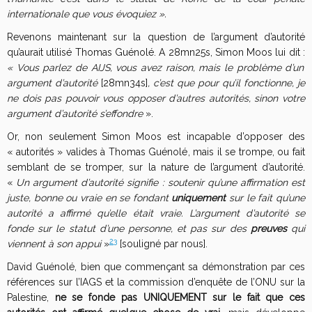
internationale que vous évoquiez ».
Revenons maintenant sur la question de l’argument d’autorité
qu’aurait utilisé Thomas Guénolé. A 28mn25s, Simon Moos lui dit :
« Vous parlez de AIJS, vous avez raison, mais le problème d’un
argument d’autorité
[28mn34s]
, c’est que pour qu’il fonctionne, je
ne dois pas pouvoir vous opposer d’autres autorités, sinon votre
argument d’autorité s’effondre
».
Or, non seulement Simon Moos est incapable d’opposer des
« autorités » valides à Thomas Guénolé, mais il se trompe, ou fait
semblant de se tromper, sur la nature de l’argument d’autorité.
«
Un argument d’autorité signifie : soutenir qu’une affirmation est
juste, bonne ou vraie en se fondant
uniquement
sur le fait qu’une
autorité a affirmé qu’elle était vraie. L’argument d’autorité se
fonde sur le statut d’une personne, et pas sur des
preuves
qui
23
viennent à son appui
»
[souligné par nous].
David Guénolé, bien que commençant sa démonstration par ces
références sur l’IAGS et la commission d’enquête de l’ONU sur la
Palestine,
ne se fonde pas UNIQUEMENT sur le fait que ces