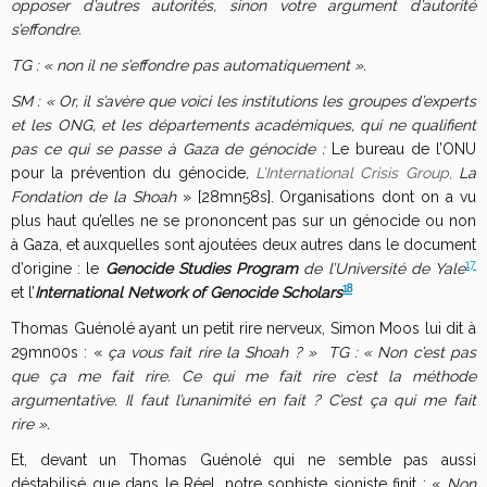
opposer d’autres autorités, sinon votre argument d’autorité
s’effondre.
TG : « non il ne s’effondre pas automatiquement ».
SM : « Or, il s’avère que voici les institutions les groupes d’experts
et les ONG, et les départements académiques, qui ne qualifient
pas ce qui se passe à Gaza de génocide :
Le bureau de l’ONU
pour la prévention du génocide
,
L’International Crisis Group,
La
Fondation de la Shoah
» [28mn58s]. Organisations dont on a vu
plus haut qu’elles ne se prononcent pas sur un génocide ou non
à Gaza, et auxquelles sont ajoutées deux autres dans le document
17
d’origine : le
Genocide Studies Program
de l’Université de Yale
18
et l’
International Network of Genocide Scholars
Thomas Guénolé ayant un petit rire nerveux, Simon Moos lui dit à
29mn00s : «
ça vous fait rire la Shoah ? » TG : « Non c’est pas
que ça me fait rire. Ce qui me fait rire c’est la méthode
argumentative. Il faut l’unanimité en fait ? C’est ça qui me fait
rire ».
Et, devant un Thomas Guénolé qui ne semble pas aussi
déstabilisé que dans le Réel, notre sophiste sioniste finit :
«
Non