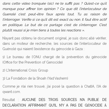
dans cette video tronquée (sic) ne te suffit pas ? Qu’est-ce qu’il
manque pour affiner ton opinion ? Ce que dit l’interlocuteur de
Guenolé c’est peut-être faux après tout. Tu as raison de
t’interroger. Verifie si ce qu’il dit est exact ou non. Il faut être actif
en politique. Le but de ce partage c’est de s’interroger. C’est
plutôt reussi si je m’en tiens à toutes les reactions ».
N’ayant pas obtenu le document original, je suis donc allé vérifier,
dans un moteur de recherche, les sources de l’interlocuteur de
Guénolé qui niaient l’existence du génocide à Gaza :
1) Le bureau de l’ONU chargé de la prévention du génocide
(Office for the Prevention of Genocide)
2) L’International Crisis Group
3) La Fondation de la Shoah (Yad Vashem)
Comme je n’ai rien trouvé, j’ai posé la question à ChatIA, l’IA de
qwant.com.
Résultat :
AUCUNE DES TROIS SOURCES N’A PUBLI
DE
É
D
CLARATION AFFIRMANT QU’IL N’Y A PAS DE G
NOCIDE
É
É
Á