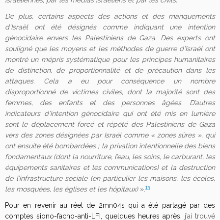
israéliennes, par les médias israéliens et par les civils.
De plus, certains aspects des actions et des manquements
d’Israël ont été désignés comme indiquant une intention
génocidaire envers les Palestiniens de Gaza. Des experts ont
souligné que les moyens et les méthodes de guerre d’Israël ont
montré un mépris systématique pour les principes humanitaires
de distinction, de proportionnalité et de précaution dans les
attaques. Cela a eu pour conséquence un nombre
disproportionné de victimes civiles, dont la majorité sont des
femmes, des enfants et des personnes âgées. D’autres
indicateurs d’intention génocidaire qui ont été mis en lumière
sont le déplacement forcé et répété des Palestiniens de Gaza
vers des zones désignées par Israël comme « zones sûres », qui
ont ensuite été bombardées ; la privation intentionnelle des biens
fondamentaux (dont la nourriture, l’eau, les soins, le carburant, les
équipements sanitaires et les communications) et la destruction
de l’infrastructure sociale (en particulier les maisons, les écoles,
13
les mosquées, les églises et les hôpitaux)
».
Pour en revenir au réel de 2mn04s qui a été partagé par des
comptes siono-facho-anti-LFI, quelques heures après,
j’ai trouvé