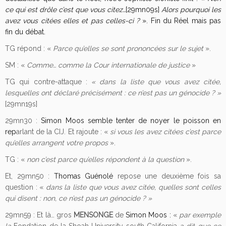
ce qui est drôle c’est que vous citez…
[29mn09s]
Alors pourquoi les
avez vous citées elles et pas celles-ci ?
». Fin du Réel mais pas
fin du débat.
TG répond : «
Parce qu’elles se sont prononcées sur le sujet
».
SM : «
Comme… comme la Cour internationale de justice
»
TG qui contre-attaque :
« dans la liste que vous avez citée,
lesquelles ont déclaré précisément : ce n’est pas un génocide ? »
[29mn19s]
29mn30 :
Simon Moos semble tenter de noyer le poisson en
rep
arlant de la CIJ. Et rajoute : «
si vous les avez citées c’est parce
qu’elles arrangent votre propos
».
TG : «
non c’est parce qu’elles répondent à la question
».
Et, 29mn50 :
Thomas Guénolé
repose une deuxième fois sa
question : «
dans la liste que vous avez citée, quelles sont celles
qui disent : non, ce n’est pas un génocide ? »
29mn59 : Et là… gros
MENSONGE
de
Simon Moos :
«
par exemple