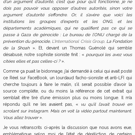
d’un argument d’autorité, c’est que pour qu’il fonctionne, je ne
dois pas pouvoir vous opposer d’autres autorités, sinon votre
argument d’autorité s’effondre. Or, il s’avère que voici les
institutions les groupes d’experts et les ONG, et les
départements académiques, qui ne qualifient pas ce qui se
passe à Gaza de génocide : Le bureau de l’ONU chargé de la
prévention du génocide,
L’International Crisis Group,
La
Fondation
de la Shoah
». Et, devant un Thomas Guénolé qui semble
désabusé, notre sophiste sioniste finit : «
pourquoi les avez vous
citées elles et pas celles-ci ?
».
Comme ça puait le bidonnage, j’ai demandé à celui qui avait posté
ce Réel sur FaceBook, un lourdaud facho-sioniste et anti-LFI qui
cherche toujours à faire le malin, s’il serait possible d’avoir la
source complète, ou du moins la référence de cet extrait qui
semblait être tiré d’une émission plus ou moins longue. Il m’a
répondu qu’il ne les avaient pas, «
vu qu’il l’avait trouvé en
scrolant sur instagram. Mais on voit la vidéo partout maintenant.
Vous allez trouver
».
Je vous retranscrits ci-après la discussion que nous avons eue,
emblématique selon moi de l’état de déréliction de certains