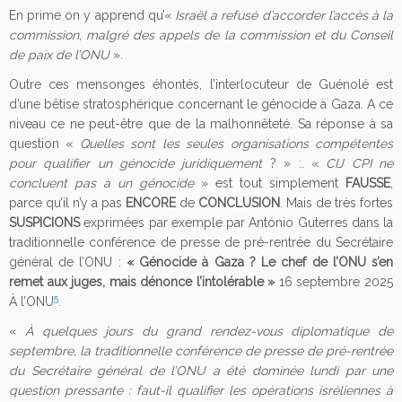
En prime on y apprend qu’«
Israël a refusé d’accorder l’accès à la
commission, malgré des appels de la commission et du Conseil
de paix de l’ONU
».
Outre ces mensonges éhontés, l’interlocuteur de Guénolé est
d’une bêtise stratosphérique concernant le génocide à Gaza. A ce
niveau ce ne peut-être que de la malhonnêteté. Sa réponse à sa
question «
Quelles sont les seules organisations compétentes
pour qualifier un génocide juridiquement
? » :. «
CIJ CPI ne
concluent pas à un génocide
» est tout simplement
FAUSSE
,
parce qu’il n’y a pas
ENCORE
de
CONCLUSION
. Mais de très fortes
SUSPICIONS
exprimées par exemple par António Guterres dans la
traditionnelle conférence de presse de pré-rentrée du Secrétaire
général de l’ONU :
« Génocide à Gaza ? Le chef de l’ONU s’en
remet aux juges, mais dénonce l’intolérable »
16 septembre 2025
5
À l’ONU
.
«
À quelques jours du grand rendez-vous diplomatique de
septembre, la traditionnelle conférence de presse de pré-rentrée
du Secrétaire général de l’ONU a été dominée lundi par une
question pressante : faut-il qualifier les opérations isréliennes à