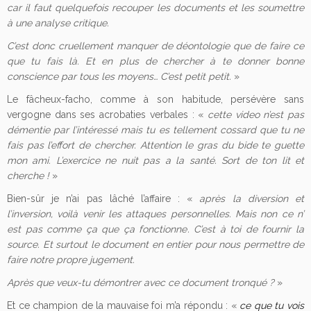
car il faut quelquefois recouper les documents et les soumettre
à une analyse critique.
C’est donc cruellement manquer de déontologie que de faire ce
que tu fais là. Et en plus de chercher à te donner bonne
conscience par tous les moyens… C’est petit petit.
»
Le fâcheux-facho, comme à son habitude, persévère sans
vergogne dans ses acrobaties verbales :
«
cette video n’est pas
démentie par l’intéressé mais tu es tellement cossard que tu ne
fais pas l’effort de chercher. Attention le gras du bide te guette
mon ami. L’exercice ne nuit pas a la santé. Sort de ton lit et
cherche !
»
Bien-sûr je n’ai pas lâché l’affaire : «
après la diversion et
l’inversion, voilà venir les attaques personnelles. Mais non ce n’
est pas comme ça que ça fonctionne. C’est à toi de fournir la
source. Et surtout le document en entier pour nous permettre de
faire notre propre jugement.
Après que veux-tu démontrer avec ce document tronqué ?
»
Et ce champion de la mauvaise foi m’a répondu : «
ce que tu vois