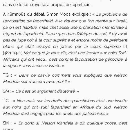
dans cette controverse à propos de l’apartheid.
48mn08s du débat, Simon Moos explique : «
Le problème de
À
l’accusation de l’apartheid, à la rigueur que l’on mente sur Israël,
ça on est habitué, mais c’est aussi une profanation mémorielle à
l’égard de l’apartheid. Parce que dans l’Afrique du sud, il n’y avait
pas de juge noir à la cour suprême et encore moins de président
blanc qui était envoyé en prison par la cours suprême
[…]
[48mn42s]
Moi ce que je vous dis, c’est une insulte aux noirs Sud-
Africains qui ont vécu…, c’est comme l’accusation de génocide, à
la rigueur vous accusez Israël…
»
TG : «
Dans ce cas-là comment vous expliquez que Nelson
Mandela soit d’accord avec moi ? »
SM :
«
Ca c’est un argument d’autorité
. »
TG : «
Non mais sur les droits des palestiniens c’est une insulte
aux noirs qui ont subi l’apartheid en Afrique du Sud, Nelson
Mandela c’est engagé pour les droits des palestiniens
».
SM : «
Et donc si Nelson Mandela a dit quelque chose, c’est
vrai
».