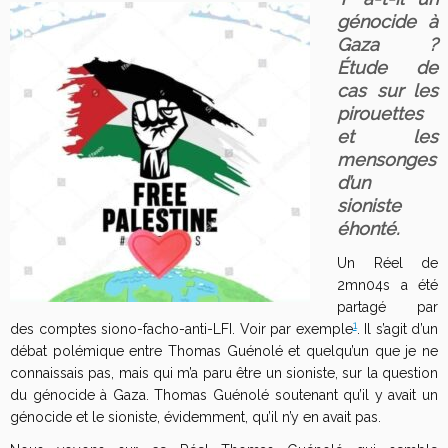
génocide à
Gaza ?
Étude de
cas sur les
pirouettes
et les
mensonges
d’un
sioniste
éhonté.
Un Réel de
2mn04s a été
partagé par
1
des comptes siono-facho-anti-LFI. Voir par exemple
. Il s’agit d’un
débat polémique entre Thomas Guénolé et quelqu’un que je ne
connaissais pas, mais qui m’a paru être un sioniste, sur la question
du génocide à Gaza. Thomas Guénolé soutenant qu’il y avait un
génocide et le sioniste, évidemment, qu’il n’y en avait pas.