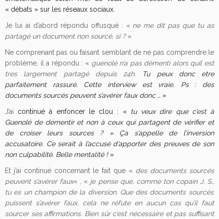
« débats » sur les réseaux sociaux.
Je lui ai d’abord répondu offusqué : «
ne me dit pas que tu as
partagé un document non sourcé, si ?
»
Ne comprenant pas ou faisant semblant de ne pas comprendre le
problème, il a répondu : «
guenolé n’a pas démenti alors quil est
tres largement partagé depuis 24h.
Tu peux donc etre
parfaitement rassuré. Cette interview est vraie. Ps : des
documents sourcés peuvent s’avérer faux donc …
»
J’ai
continué à enfoncer le clou : «
tu veux dire que c’est à
Guenolé de démentir et non à ceux qui
partagent de vérifier et
de croiser leurs sources ? » Ça s’appelle de l’inversion
accusatoire. Ce
serait à l’accusé d’apporter des preuves de son
non culpabilité. Belle mentalité !
»
Et j’ai continué
concernant le fait que «
des documents sourcés
peuvent s’avérer faux
« , «
je pense que, comme ton copain
J. S.,
tu es un champion de la diversion. Que des documents sourcés
puissent s’avérer faux, cela ne réfute en aucun cas qu’il faut
sourcer ses affirmations. Bien sûr c’est nécessaire et pas suffisant