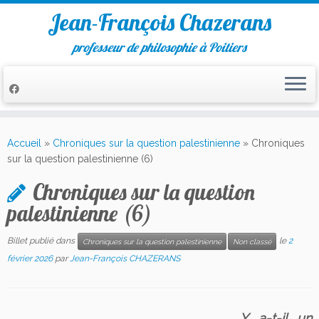
Jean-François Chazerans
professeur de philosophie à Poitiers
Passer
au
Accueil
»
Chroniques sur la question palestinienne
»
Chroniques
contenu
sur la question palestinienne (6)
Chroniques sur la question
palestinienne (6)
Billet publié dans
le
2
Chroniques sur la question palestinienne
Non classé
février 2026
par
Jean-François CHAZERANS
Y a-t-il un