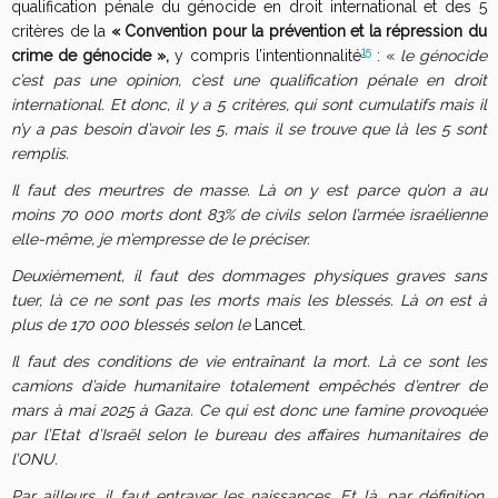
qualification pénale du génocide en droit international et des 5
critères de la
« Convention pour la prévention et la répression du
15
crime de génocide »,
y compris l’intentionnalité
: «
le génocide
c’est pas une opinion, c’est une qualification pénale en droit
international. Et donc, il y a 5 critères, qui sont cumulatifs mais il
n’y a pas besoin d’avoir les 5, mais il se trouve que là les 5 sont
remplis.
Il faut des meurtres de masse. Là on y est parce qu’on a au
moins 70 000 morts dont 83% de civils selon l’armée israélienne
elle-même, je m’empresse de le préciser.
Deuxièmement, il faut des dommages physiques graves sans
tuer, là ce ne sont pas les morts mais les blessés. Là on est à
plus de 170 000 blessés selon le
Lancet.
Il faut des conditions de vie entraînant la mort. Là ce sont les
camions d’aide humanitaire totalement empêchés d’entrer de
mars à mai 2025 à Gaza. Ce qui est donc une famine provoquée
par l’Etat d’Israël selon le bureau des affaires humanitaires de
l’ONU.
Par ailleurs, il faut entraver les naissances. Et là, par définition,