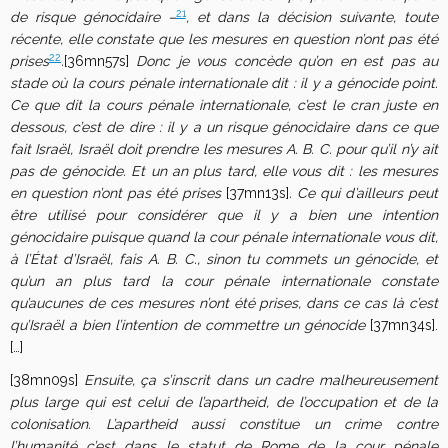
21
de risque génocidaire –
, et dans la décision suivante, toute
récente, elle constate que les mesures en question n’ont pas été
22
prises
.
[36mn57s]
Donc je vous concède qu’on en est pas au
stade où la cours pénale internationale dit : il y a génocide point.
Ce que dit la cours pénale internationale, c’est le cran juste en
dessous, c’est de dire : il y a un risque génocidaire dans ce que
fait Israël, Israël doit prendre les mesures A. B. C. pour qu’il n’y ait
pas de génocide. Et un an plus tard, elle vous dit : les mesures
en question n’ont pas été prises
[37mn13s]
. Ce qui d’ailleurs peut
être utilisé pour considérer que il y a bien une intention
génocidaire puisque quand la cour pénale internationale vous dit,
à l’État d’Israël, fais A. B. C., sinon tu commets un génocide, et
qu’un an plus tard la cour pénale internationale constate
qu’aucunes de ces mesures n’ont été prises, dans ce cas là c’est
qu’Israël a bien l’intention de commettre un génocide
[37mn34s].
[…]
[38mn09s]
Ensuite, ça s’inscrit dans un cadre malheureusement
plus large qui est celui de l’apartheid, de l’occupation et de la
colonisation. L’apartheid aussi constitue un crime contre
l’humanité c’est dans le statut de Rome de la cour pénale