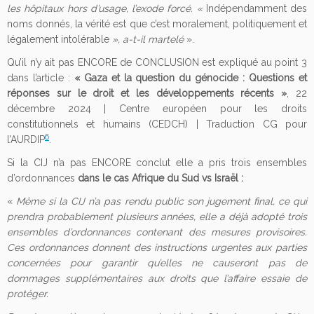
les hôpitaux hors d’usage, l’exode forcé. «
Indépendamment des
noms donnés, la vérité est que c’est moralement, politiquement et
légalement intolérable
», a-t-il
martelé
».
Qu’il n’y ait pas ENCORE de CONCLUSION est expliqué au point 3
dans l’article :
« Gaza et la question du génocide : Questions et
réponses sur le droit et les développements récents »
, 22
décembre 2024 | Centre européen pour les droits
constitutionnels et humains (CEDCH) | Traduction CG pour
6
l’AURDIP
.
Si la CIJ n’a pas ENCORE conclut elle a pris trois ensembles
d’ordonnances
dans le cas Afrique du Sud vs Israël
:
«
Même si la CIJ n’a pas rendu public son jugement final, ce qui
prendra probablement plusieurs années, elle a déjà adopté trois
ensembles d’ordonnances contenant des mesures provisoires.
Ces ordonnances donnent des instructions urgentes aux parties
concernées pour garantir qu’elles ne causeront pas de
dommages supplémentaires aux droits que l’affaire essaie de
protéger.