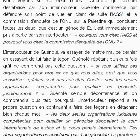
Nous voyons sur ce Réel Thomas Guénolé qui semble
déstabilisé par son interlocuteur. Guénolé commence par
2
défendre son point de vue en citant de suite l’IAGS
et la
commission d’enquête de l’ONU sur la Palestine qui concluent
toutes les deux que c’est un génocide. Et, il est immédiatement
pris à partie par son interlocuteur : «
pourquoi vous citez l’IAGS et
pourquoi vous citez la commission d’enquête de l’ONU ?
»
L’interlocuteur de Guénolé, va essayer de mettre mal ce dernier
en essayant de lui faire la leçon. Guénolé répètant plusieurs fois
qu’il ne comprend pas cette question : «
si vous utilisez ces
organisations pour prouver ce que vous dites, c’est que vous
considérez qu’elles sont des autorités. Quelles sont les seules
organisations compétentes pour qualifier un génocide
juridiquement ? ».
Guénolé semble décontenancé et on
comprendra plus tard pourquoi. L’interlocuteur répond à sa
propre question en continuant à faire des leçons en détachant
bien chaque mot :
« les deux seules organisations juridiques
compétentes pour qualifier un génocide s’appellent la cour
internationale de justice et la cours pénale internationale.
Ces
deux organisations ne concluent pas à un génocide
. Le problème