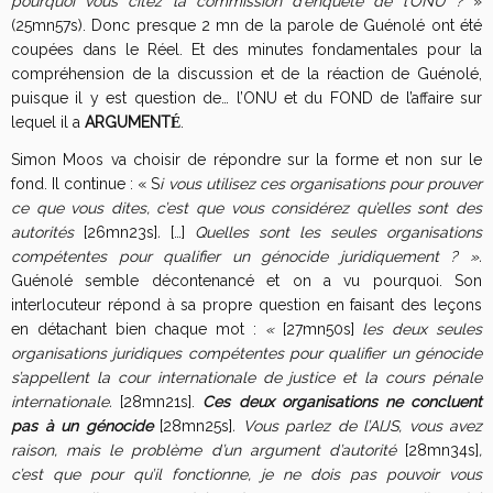
pourquoi vous citez la commission d’enquête de l’ONU ?
»
(25mn57s). Donc presque 2 mn de la parole de Guénolé ont été
coupées dans le Réel. Et des minutes fondamentales pour la
compréhension de la discussion et de la réaction de Guénolé,
puisque il y est question de… l’ONU et du FOND de l’affaire sur
lequel il a
ARGUMENT
.
É
Simon Moos va choisir de répondre sur la forme et non sur le
fond. Il continue : « S
i vous utilisez ces organisations pour prouver
ce que vous dites, c’est que vous considérez qu’elles sont des
autorités
[26mn23s]
.
[…]
Quelles sont les seules organisations
compétentes pour qualifier un génocide juridiquement ? ».
Guénolé semble décontenancé et on a vu pourquoi. Son
interlocuteur répond à sa propre question en faisant des leçons
en détachant bien chaque mot :
«
[27mn50s]
les deux seules
organisations juridiques compétentes pour qualifier un génocide
s’appellent la cour internationale de justice et la cours pénale
internationale.
[28mn21s].
Ces deux organisations ne concluent
pas à un génocide
[28mn25s]
. Vous parlez de l’AIJS, vous avez
raison, mais le problème d’un argument d’autorité
[28mn34s]
,
c’est que pour qu’il fonctionne, je ne dois pas pouvoir vous