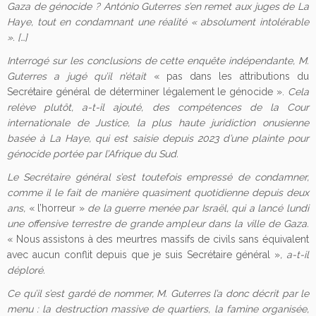
Gaza de génocide ? António Guterres s’en remet aux juges de La
Haye, tout en condamnant une réalité « absolument intolérable
». […]
Interrogé sur les conclusions de cette enquête indépendante, M.
Guterres a jugé qu’il n’était
« pas dans les attributions du
Secrétaire général de déterminer légalement le génocide ».
Cela
relève plutôt, a-t-il ajouté, des compétences de la Cour
internationale de Justice, la plus haute juridiction onusienne
basée à La Haye, qui est saisie depuis 2023 d’une plainte pour
génocide portée par
l’Afrique du Sud.
Le Secrétaire général s’est toutefois empressé de condamner,
comme il le fait de manière quasiment quotidienne depuis deux
ans,
« l’horreur »
de la guerre menée par Israël, qui a lancé lundi
une offensive terrestre de grande ampleur dans la ville de Gaza.
« Nous assistons à des meurtres massifs de civils sans équivalent
avec aucun conflit depuis que je suis Secrétaire général »
, a-t-il
déploré.
Ce qu’il s’est gardé de nommer, M. Guterres l’a donc décrit par le
menu : la destruction massive de quartiers, la famine organisée,