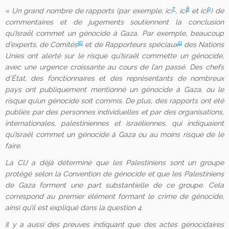
7
8
9
« Un grand nombre de rapports (par exemple,
ici
,
ici
et
ici
)
de
commentaires et de jugements soutiennent la conclusion
qu’Israël commet un génocide à Gaza. Par exemple, beaucoup
10
11
d’experts, de
Comités
et de
Rapporteurs spéciaux
des Nations
Unies ont alerté sur le risque qu’Israël commette un génocide,
avec une urgence croissante au cours de l’an passé. Des chefs
d’État, des fonctionnaires et des représentants de nombreux
pays ont publiquement mentionné un génocide à Gaza, ou le
risque qu’un génocide soit commis. De plus, des rapports ont été
publiés par des personnes individuelles et par des organisations,
internationales, palestiniennes et israéliennes, qui indiquaient
qu’Israël commet un génocide à Gaza ou au moins risque de le
faire.
La CIJ a déjà déterminé que les Palestiniens sont un groupe
protégé selon la Convention de génocide et que les Palestiniens
de Gaza forment une part substantielle de ce groupe. Cela
correspond au premier élément formant le crime de génocide,
ainsi qu’il est expliqué dans la question 4.
Il y a aussi des preuves indiquant que des actes génocidaires