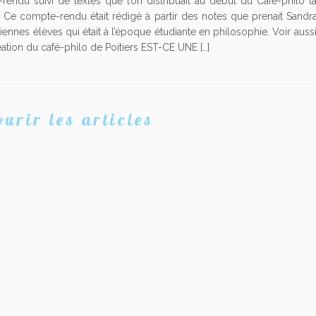
endu suivi de textes que l’on distribuait au début du Café-philo l
. Ce compte-rendu était rédigé à partir des notes que prenait Sandra
ennes élèves qui était à l’époque étudiante en philosophie. Voir aussi 
éation du café-philo de Poitiers EST-CE UNE […]
urir les articles