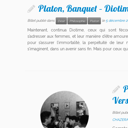
Platon, Banquet – Dioti
Billet publié dans
le
5 décembre 2
Désir
Philosophie
Platon
Maintenant, continua Diotime, ceux qui sont féco
s’adresser aux femmes, et leur manière d’être amoure
pour s’assurer l’immortalité, la perpétuité de leur
s’imaginent, dans un avenir sans fin. Mais pour ceux qu
P
Vers
Billet pub
CHAZER