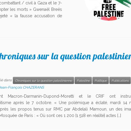
combattant / civil à Gaza et le 7-
mpter les morts » Gwenaël Breës
ejeté « la fausse accusation de
hroniques sur la question palestinie
lié dans
Chroniques sur la question palestinienne
Palestine
Politique
Publications
Jean-François CHAZERANS
t Macron-Darmanin-Dupond-Moretti et le CRIF ont instrum
émitisme après le 7 octobre. « Une polémique a éclaté, mardi 14
 après les propos tenus sur RMC par Abdelali Mamoun, un des im
osquée de Paris : « Où sont ces 1 200 [1 518 en réalité] actes […]