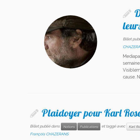
D
leur
Billet pub
CHAZER
Mediapa
semaines
Visiblem
cause. N
Plaidoyer pour Karl Ros
Billet publié dans
et taggé avec
Notions
Publications
Karl R
François CHAZERANS