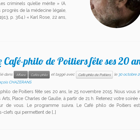
 les criminels qu’elle mérite » (A.
s progrès de la médecine légale,
913, p. 364.) « Karl Rose, 22 ans,
e Café-philo de Poitiers fête ses 20 a
lié dans
et taggé avec
le
30 octobre 2
Affaire
Cafés-philo
Café-philo de Poitiers
nçois CHAZERANS
philo de Poitiers fête ses 20 ans, le 25 novembre 2015. Nous vous i
 Arts, Place Charles de Gaulle, à partir de 21 h. Retenez votre soirée 
ur de vous. Le programme suivra. Le Café philo de Poitiers est
-clefs qui permettent de […]