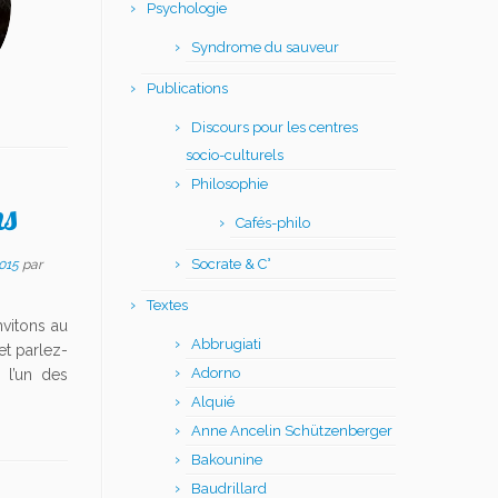
Psychologie
Syndrome du sauveur
Publications
Discours pour les centres
socio-culturels
Philosophie
ns
Cafés-philo
Socrate & C°
015
par
Textes
nvitons au
Abbrugiati
et parlez-
Adorno
 l’un des
Alquié
Anne Ancelin Schützenberger
Bakounine
Baudrillard