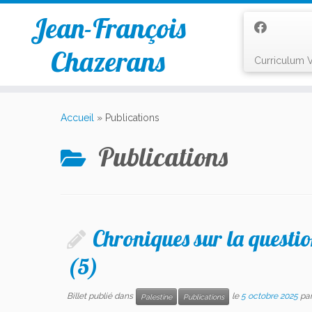
Jean-François
Chazerans
Curriculum V
Passer
au
Accueil
»
Publications
contenu
Publications
Chroniques sur la questio
(5)
Billet publié dans
le
5 octobre 2025
pa
Palestine
Publications