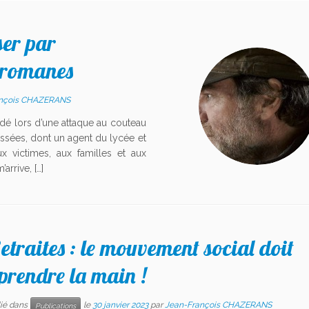
ser par
pyromanes
ançois CHAZERANS
dé lors d’une attaque au couteau
essées, dont un agent du lycée et
x victimes, aux familles et aux
arrive, […]
etraites : le mouvement social doit
prendre la main !
lié dans
le
30 janvier 2023
par
Jean-François CHAZERANS
Publications