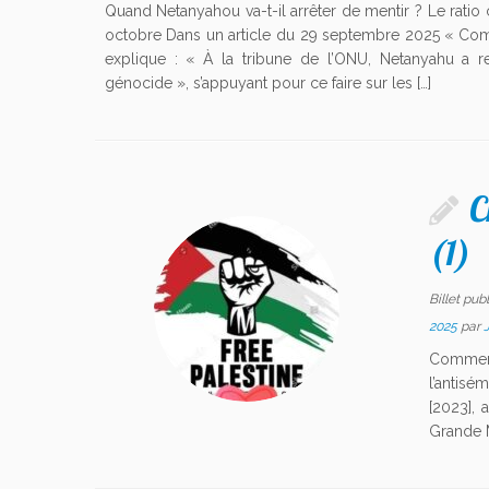
Quand Netanyahou va-t-il arrêter de mentir ? Le ratio 
octobre Dans un article du 29 septembre 2025 « Co
explique : « À la tribune de l’ONU, Netanyahu a r
génocide », s’appuyant pour ce faire sur les […]
C
(1)
Billet pub
2025
par
Commen
l’antis
[2023],
Grande M