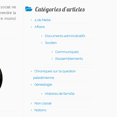
social ne
Catégories d’articles
prendre la
ire moins)
4 de Melle
Affaire
Documents administratifs
Soutien
Communiqués
Rassemblements
Chroniques sur la question
palestinienne
Généalogie
Histoires de famille
Non classé
Notions