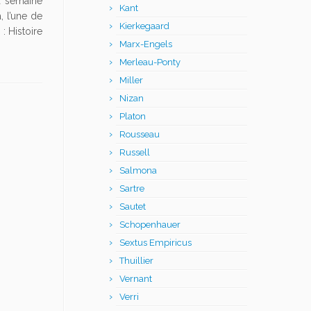
a semaine
Kant
, l’une de
Kierkegaard
: Histoire
Marx-Engels
Merleau-Ponty
Miller
Nizan
Platon
Rousseau
Russell
Salmona
Sartre
Sautet
Schopenhauer
Sextus Empiricus
Thuillier
Vernant
Verri