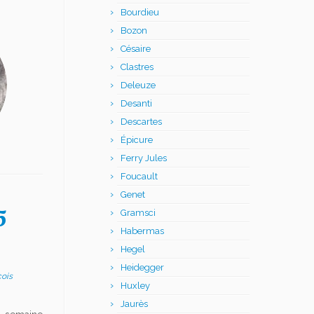
Bourdieu
Bozon
Césaire
Clastres
Deleuze
Desanti
Descartes
Épicure
Ferry Jules
Foucault
Genet
5
Gramsci
Habermas
Hegel
Heidegger
ois
Huxley
Jaurès