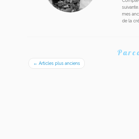
Compte-r
suivante
mes anci
de la cr
Parco
←
Articles plus anciens