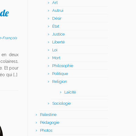
Art
 de
Autrui
Désir
État
Justice
n-François
Liberté
Loi
, en deux
Mort
colaires1.
Philosophie
e. Et pour
Politique
o qui […]
Religion
Laïcité
Sociologie
Palestine
Pédagogie
Photos