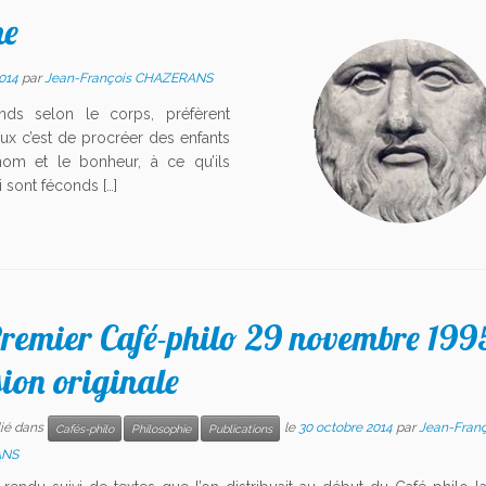
me
014
par
Jean-François CHAZERANS
nds selon le corps, préfèrent
ux c’est de procréer des enfants
 nom et le bonheur, à ce qu’ils
i sont féconds […]
remier Café-philo 29 novembre 199
ion originale
lié dans
le
30 octobre 2014
par
Jean-Franç
Cafés-philo
Philosophie
Publications
ANS