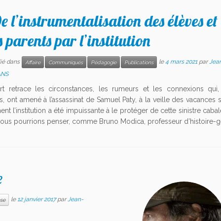
e l’instrumentalisation des élèves et
s parents par l’institution
lié dans
le
4 mars 2021
par
Jea
Affaire
Communiqués
Pédagogie
Publications
ANS
rt retrace les circonstances, les rumeurs et les connexions qui
, ont amené à l’assassinat de Samuel Paty, à la veille des vacances s
ent l’institution a été impuissante à le protéger de cette sinistre cabal
ous pourrions penser, comme Bruno Modica, professeur d’histoire-gé
e
le
12 janvier 2017
par
Jean-
ose