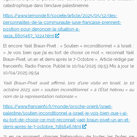
catastrophique dans l’enclave palestinienne.
https://www.lemonde.fr/societe/article/2025/05/12/des-
personnalites-de-la-communaute-juive-francaise-prennent-
position-pour-denoncer-la-situation-a-
gaza_6605467_3224.html
Et encore Yaël Braun-Pivet : « Soutien « inconditionnel » à Israël :
« Je vois bien que j’ai eu tort de choisir ce mot », reconnaît Yaël
Braun-Pivet, un an et demi après le 7-Octobre », Article rédigé par
franceinfo, Radio France, Publié le 10/04/2025 09:53 Mis à jour le
10/04/2025 09:54
Yaël Braun-Pivet avait affirmé, lors d’une visite en Israël, le 10
octobre 2023, son « soutien inconditionnel » à l’État hébreu « au
nom de la représentation nationale »
.
https://www.franceinfo.fr/monde/proche-orient/israel-
palestine/soutien-inconditionnel-a-israel-je-vois-bien-que-j-ai-
eu-tort-de-choisir-ce-mot-reconnait-yael-braun-pivet-un-an-et-
demi-apres-le-7-octobre_7181646.html
3) en ce moment, charger Netanyahou de toutes les fautes ne