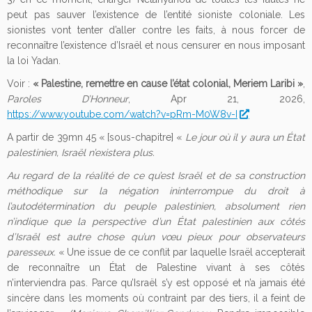
peut pas sauver l’existence de l’entité sioniste coloniale. Les
sionistes vont tenter d’aller contre les faits, à nous forcer de
reconnaître l’existence d’Israël et nous censurer en nous imposant
la loi Yadan.
Voir :
« Palestine, remettre en cause l’état colonial, Meriem Laribi »
,
Paroles D’Honneur
, Apr 21, 2026,
https://www.youtube.com/watch?v=pRm-M0W8v-I
A partir de 39mn 45 « [sous-chapitre] «
Le jour où il y aura un État
palestinien, Israël n’existera plus.
Au regard de la réalité de ce qu’est Israël et de sa construction
méthodique sur la négation ininterrompue du droit à
l’autodétermination du peuple palestinien, absolument rien
n’indique que la perspective d’un État palestinien aux côtés
d’Israël est autre chose qu’un vœu pieux pour observateurs
paresseux.
« Une issue de ce conflit par laquelle Israël accepterait
de reconnaître un État de Palestine vivant à ses côtés
n’interviendra pas. Parce qu’Israël s’y est opposé et n’a jamais été
sincère dans les moments où contraint par des tiers, il a feint de