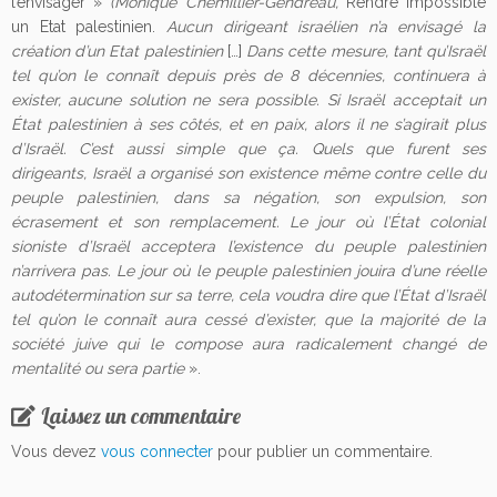
l’envisager »
(Monique Chemillier-Gendreau,
Rendre impossible
un Etat palestinien.
Aucun dirigeant israélien n’a envisagé la
création d’un Etat palestinien
[…]
Dans cette mesure, tant qu’Israël
tel qu’on le connaît depuis près de 8 décennies, continuera à
exister, aucune solution ne sera possible. Si Israël acceptait un
État palestinien à ses côtés, et en paix, alors il ne s’agirait plus
d’Israël. C’est aussi simple que ça. Quels que furent ses
dirigeants, Israël a organisé son existence même contre celle du
peuple palestinien, dans sa négation, son expulsion, son
écrasement et son remplacement. Le jour où l’État colonial
sioniste d’Israël acceptera l’existence du peuple palestinien
n’arrivera pas. Le jour où le peuple palestinien jouira d’une réelle
autodétermination sur sa terre, cela voudra dire que l’État d’Israël
tel qu’on le connaît aura cessé d’exister, que la majorité de la
société juive qui le compose aura radicalement changé de
mentalité ou sera partie
».
Laissez un commentaire
Vous devez
vous connecter
pour publier un commentaire.