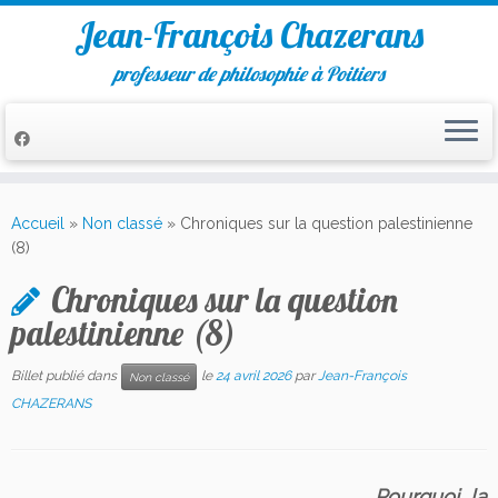
Jean-François Chazerans
professeur de philosophie à Poitiers
Passer
au
Accueil
»
Non classé
»
Chroniques sur la question palestinienne
contenu
(8)
Chroniques sur la question
palestinienne (8)
Billet publié dans
le
24 avril 2026
par
Jean-François
Non classé
CHAZERANS
Pourquoi la