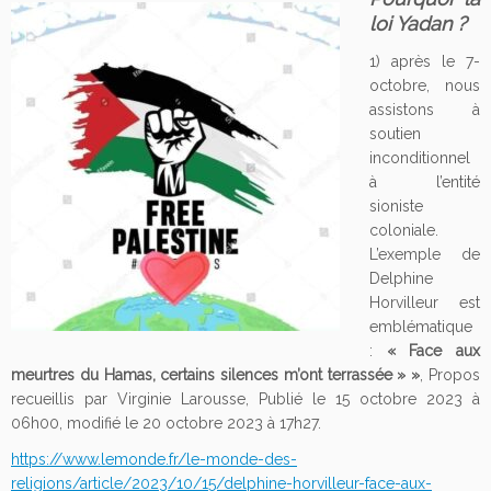
loi Yadan ?
1) après le 7-
octobre, nous
assistons à
soutien
inconditionnel
à l’entité
sioniste
coloniale.
L’exemple de
Delphine
Horvilleur est
emblématique
:
« Face aux
meurtres du Hamas, certains silences m’ont terrassée » »
, Propos
recueillis par Virginie Larousse, Publié le 15 octobre 2023 à
06h00, modifié le 20 octobre 2023 à 17h27.
https://www.lemonde.fr/le-monde-des-
religions/article/2023/10/15/delphine-horvilleur-face-aux-