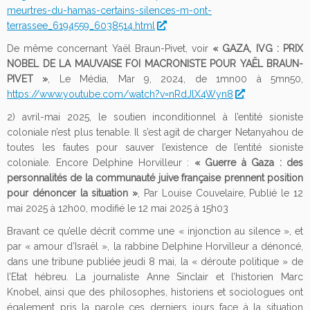
meurtres-du-hamas-certains-silences-m-ont-
terrassee_6194559_6038514.html
De même concernant Yaël Braun-Pivet, voir
« GAZA, IVG : PRIX
NOBEL DE LA MAUVAISE FOI MACRONISTE POUR YAËL BRAUN-
PIVET »
, Le Média, Mar 9, 2024, de 1mn00 à 5mn50,
https://www.youtube.com/watch?v=nRdJlX4Wyn8
2) avril-mai 2025, le soutien inconditionnel à l’entité sioniste
coloniale n’est plus tenable. Il s’est agit de charger Netanyahou de
toutes les fautes pour sauver l’existence de l’entité sioniste
coloniale. Encore Delphine Horvilleur :
« Guerre à Gaza : des
personnalités de la communauté juive française prennent position
pour dénoncer la situation »
, Par Louise Couvelaire, Publié le 12
mai 2025 à 12h00, modifié le 12 mai 2025 à 15h03
Bravant ce qu’elle décrit comme une « injonction au silence », et
par « amour d’Israël », la rabbine Delphine Horvilleur a dénoncé,
dans une tribune publiée jeudi 8 mai, la « déroute politique » de
l’Etat hébreu. La journaliste Anne Sinclair et l’historien Marc
Knobel, ainsi que des philosophes, historiens et sociologues ont
également pris la parole ces derniers jours face à la situation