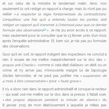
et sur celui de la ministre le lendemain matin. Ainsi, non
seulement ils ont rédigé un rapport à charge, mais ils n’ont pas pu
veiller «
à respecter la règle fondamentale du contradictoire.
L’enquêteur, une fois qu’il a entendu toutes les parties, doit
rédiger un rapport qu’il transmet à l’intéressé pour que ce dernier
23
formule des observations
». Je n’ai pu avoir accès à ce rapport,
mais seulement pour le consulter que le 13 février, près d’un mois
après l’enquête administrative. Et, bien sûr, je n’ai pas pu formuler
des observations.
Quoi qu’il en soit, le rapport indigent des inspecteurs ne conclut à
rien. Il essaie de me mettre maladroitement sur le dos des «
propos anti-Charlie
», comme si cela était d’ailleurs un délit ou un
crime, et n’y arrive pas, m’innocente malgré lui de l’apologie
d’actes terroristes, et ne peut pas justifier ma «
suspension de
4 mois à titre conservatoire
» pour «
faute grave
».
Il n’y a donc rien dans le rapport administratif et lorsque le recteur
– qui avait osé me mettre sur le dos dans la presse, il fallait oser,
«
des propos déplacés pendant la minute de silence »
du
8 janvier 2015 de mon établissement à laquelle je n’étais pas