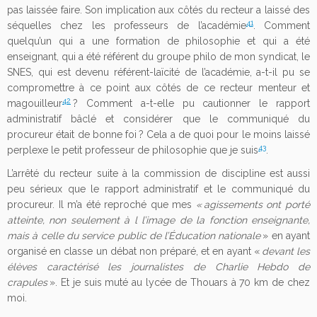
pas laissée faire. Son implication aux côtés du recteur a laissé des
41
séquelles chez les professeurs de l’académie
. Comment
quelqu’un qui a une formation de philosophie et qui a été
enseignant, qui a été référent du groupe philo de mon syndicat, le
SNES, qui est devenu référent-laïcité de l’académie, a-t-il pu se
compromettre à ce point aux côtés de ce recteur menteur et
42
magouilleur
? Comment a-t-elle pu cautionner le rapport
administratif bâclé et considérer que le communiqué du
procureur était de bonne foi ? Cela a de quoi pour le moins laissé
43
perplexe le petit professeur de philosophie que je suis
.
L’arrêté du recteur suite à la commission de discipline est aussi
peu sérieux que le rapport administratif et le communiqué du
procureur. Il m’a été reproché que mes
« agissements ont porté
atteinte, non seulement à l l’image de la fonction enseignante,
mais à celle du service public de
l’Éducation nationale
» en ayant
organisé en classe un débat non préparé, et en ayant «
devant les
élèves caractérisé les journalistes de Charlie Hebdo de
crapules
». Et je suis muté au lycée de Thouars à 70 km de chez
moi.