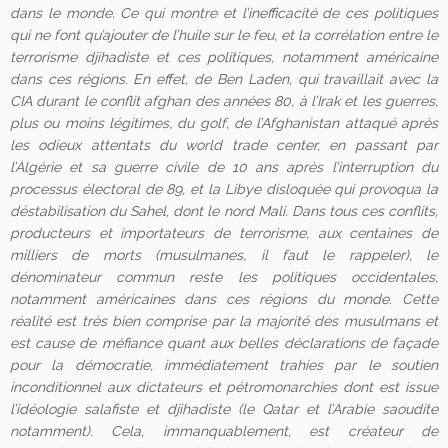
dans le monde. Ce qui montre et l’inefficacité de ces politiques
qui ne font qu’ajouter de l’huile sur le feu, et la corrélation entre le
terrorisme djihadiste et ces politiques, notamment américaine
dans ces régions. En effet, de Ben Laden, qui travaillait avec la
CIA durant le conflit afghan des années 80, à l’Irak et les guerres,
plus ou moins légitimes, du golf, de l’Afghanistan attaqué après
les odieux attentats du world trade center, en passant par
l’Algérie et sa guerre civile de 10 ans après l’interruption du
processus électoral de 89, et la Libye disloquée qui provoqua la
déstabilisation du Sahel, dont le nord Mali. Dans tous ces conflits,
producteurs et importateurs de terrorisme, aux centaines de
milliers de morts (musulmanes, il faut le rappeler), le
dénominateur commun reste les politiques occidentales,
notamment américaines dans ces régions du monde. Cette
réalité est très bien comprise par la majorité des musulmans et
est cause de méfiance quant aux belles déclarations de façade
pour la démocratie, immédiatement trahies par le soutien
inconditionnel aux dictateurs et pétromonarchies dont est issue
l’idéologie salafiste et
djihadiste (le Qatar et l’Arabie saoudite
notamment). Cela, immanquablement, est créateur de