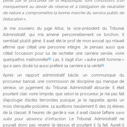
pénal par le procureur de la République, sont constitutifs d’un
manquement au devoir de réserve et à l’obligation de neutralité
de nature a compromettre la bonne marche du service public de
l’éducation
».
Je me souviens du juge Artus, le vice-président du Tribunal
Administratif, qui m’a amené personnellement ce torchon. Il
semblait plutôt gêné. Il avait été le prof de mon avocat qui m’avait
affirmé que c’était une personne intègre. Je pensais aussi que
c’était l’occasion pour lui de racheter une carrière servile, voire
50
quelquefois malhonnête
. Las, il s’agit d’un « autre petit homme »
51
qui a sans doute lui aussi préféré sa carrière à la vérité
.
Après un rapport administratif bâclé, un communiqué du
procureur bancal, une commission de discipline qui manque de
sérieux, un jugement du Tribunal Administratif absurde. Il était
pourtant clair, voire limpide, que selon le procureur, je n’ai pas fait
d’apologie d’actes terroristes puisque, je le rappelle, après un
mois d’enquête policière, 14 auditions (seulement 6 des 25 élèves
de la classe), 8 heures de garde à vue, il avait classé l’affaire
sans
suite pour absence d’infraction
. Le Tribunal Administratif ne
pouvait donc pas revenir là-dessus et pourtant il l’a fait. Aurait-il