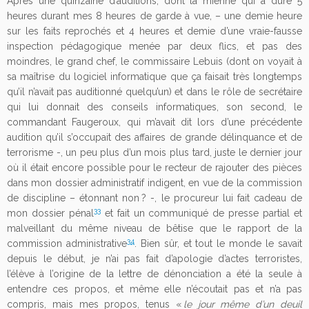
Après une quinzaine d’auditions, dont la mienne qui a duré 5
heures durant mes 8 heures de garde à vue, – une demie heure
sur les faits reprochés et 4 heures et demie d’une vraie-fausse
inspection pédagogique menée par deux flics, et pas des
moindres, le grand chef, le commissaire Lebuis (dont on voyait à
sa maîtrise du logiciel informatique que ça faisait très longtemps
qu’il n’avait pas auditionné quelqu’un) et dans le rôle de secrétaire
qui lui donnait des conseils informatiques, son second, le
commandant Faugeroux, qui m’avait dit lors d’une précédente
audition qu’il s’occupait des affaires de grande délinquance et de
terrorisme -, un peu plus d’un mois plus tard, juste le dernier jour
où il était encore possible pour le recteur de rajouter des pièces
dans mon dossier administratif indigent, en vue de la commission
de discipline – étonnant non ? -, le procureur lui fait cadeau de
33
mon dossier pénal
et fait un communiqué de presse partial et
malveillant du même niveau de bêtise que le rapport de la
34
commission administrative
. Bien sûr, et tout le monde le savait
depuis le début, je n’ai pas fait d’apologie d’actes terroristes,
l’élève à l’origine de la lettre de dénonciation a été la seule à
entendre ces propos, et même elle n’écoutait pas et n’a pas
compris, mais mes propos, tenus «
le jour même d’un deuil