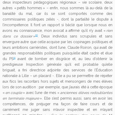
deux inspecteurs pédagogiques régionaux – vie scolaire, deux
autres « petits hommes » – enfin, nous sommes là au-delà de la
banalité du mal, car ils se sont comportés comme des
commissaires politiques zélés -, dont la partialité le dispute à
l’incompétence. Il font un rapport si bâclé que lorsque nous en
avons eu connaissance, mon avocat a affirmé qu’il n’y avait «
rien
10
dans ce dossier
»
. Deux individus sans scrupules et sans
envergure autre que celle acquise par les copinages politiques et
leurs ambitions carriéristes, dont l’une, Claude Roiron, qui avait de
grandes responsabilités politiques puisqu’elle était cadre et élue
11
du PS
avant de tomber en disgrâce et, au lieu d’obtenir la
prestigieuse Inspection générale qu’il est probable qu’elle
briguait, a fini directrice adjointe des services de l’Éducation
nationale à Lille – un placard -. Elle a pu se permettre de répéter
aux flics les racontars hors sujets et mensongers de mes élèves
lors de son audition : par exemple, que j’aurais été à cette époque
«
en couple
» avec l’une de mes «
anciennes élèves redoublantes
en terminale majeure
». Elle s’est permis aussi, sans en avoir les
compétences, de préjuger ma façon de faire cours et de
carrément me juger sans m’avoir inspectée et en m’ayant