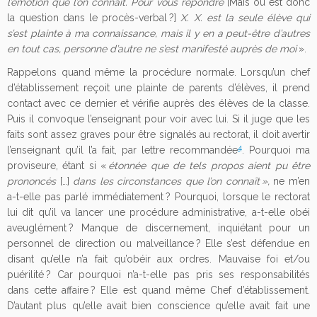
l’émotion que l’on connaît. Pour vous répondre
[Mais où est donc
la question dans le procès-verbal ?]
X. X. est la seule élève qui
s’est plainte à ma connaissance, mais il y en a peut-être d’autres
en tout cas, personne d’autre ne s’est manifesté auprès de moi
».
Rappelons quand même la procédure normale. Lorsqu’un chef
d’établissement reçoit une plainte de parents d’élèves, il prend
contact avec ce dernier et vérifie auprès des élèves de la classe.
Puis il convoque l’enseignant pour voir avec lui. Si il juge que les
faits sont assez graves pour être signalés au rectorat, il doit avertir
4
l’enseignant qu’il l’a fait, par lettre recommandée
. Pourquoi ma
proviseure, étant si «
étonnée que de tels propos aient pu être
prononcés
[…]
dans les circonstances que l’on connaît »,
ne m’en
a-t-elle pas parlé immédiatement ? Pourquoi, lorsque le rectorat
lui dit qu’il va lancer une procédure administrative, a-t-elle obéi
aveuglément ? Manque de discernement, inquiétant pour un
personnel de direction ou malveillance ? Elle s’est défendue en
disant qu’elle n’a fait qu’obéir aux ordres. Mauvaise foi et/ou
puérilité ? Car pourquoi n’a-t-elle pas pris ses responsabilités
dans cette affaire ? Elle est quand même Chef d’établissement.
D’autant plus qu’elle avait bien conscience qu’elle avait fait une