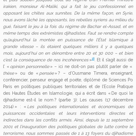
irakien, monsieur Al-Maliki, qui a fait le jeu confessionnel en
opposant les chiites aux sunnites. De la même façon, en Syrie,
nous avons lâché les opposants, les rebelles syriens au milieu du
gué, faisant le jeu à la fois du régime de Bachar el-Assad, et en
même temps des extrémistes djihadistes.
Faut se rendre compte
qu’aujourd’hui la montée en puissance de l’État Islamique à
grande vitesse – ils étaient quelques milliers il y a quelques
mois, aujourd’hui on
en dénombre entre 20 et 30 000 – et bien
18
c’est la conséquence de nos incohérences
»
. Et il s’agit aussi de
l’ «
opinion personnelle
» – ici ne doit-on pas plutôt parler de «
thèse
» ou de «
pensée
» ? – d’Ousmane Timera, enseignant,
conférencier, penseur engagé et poète, diplômé de Sciences Po
Paris en politiques publiques territoriales et de l’Ecole Pratique
des Hautes Études en Islamologie, qui a écrit dans « De quoi le
djihadisme est-il le nom ? (partie 3): Les causes (17 décembre
2014) » : «
Les politiques internationales et économiques de
puissances occidentales et leurs interventions directes et
indirectes dans les conflits armés. Ainsi, depuis le 11 septembre
2001 et l’inauguration des politiques globales de lutte contre le
terrorisme, nous sommes passés de 1 à 13 foyers du djihadisme