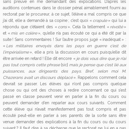
sans preuve en me demandant des explications. D’après les
auditions contenues dans le dossier pénal aimablement fourni au
rectorat par le procureur, à ce sujet, l’élève a mal compris ce que
j’ai dit, elle a demandé à sa copine ; c’est quoi «
crapule
» qui lui a
répondu que c’étaient des «
cons
». Cela l’a tellement «
révolté
»
et «
mis en colère
», qu’elle n’a pas écouté ce qui a été dit par la
suite ! Sans commentaires ! Sur l’autre propos jugé « inadéquat » :
«
Les militaires envoyés dans les pays en guerre c’est de
l’impérialisme
», elle a pris la discussion en cours puisqu’elle dit
être arrivée en retard ! Elle dit encore «
je dois vous dire que je n’ai
pas tout compris cette phrase
[sic]
mais je pense que c’est lié aux
puissances, aux dirigeants des pays. Bref, selon moi M.
Chazerans avait un discours déplacé
». Rappelons comment cela
devrait se passer. Les élèves qui n’ont pas compris quelque
chose ou qui ont des choses à redire concernant ce qui s’est
passé en classe peuvent venir en parler à la fin du cours ou
peuvent demander d’en reparler aux cours suivants. Comment
cette élève qui n’avait manifestement pas tout compris et pas
écouté peut-elle en parler à ses parents de la sorte sans être
venue demander des explications à la fin du cours ou du cours
suivant ? Il faut dire à sa décharge que le rectorat ne lui en a pas