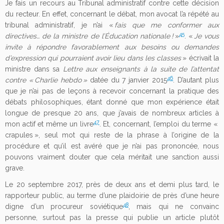
Je fais un recours au Tribunal administratif contre cette décision
du recteur. En effet, concernant le débat, mon avocat l’a répété au
tribunal administratif, je n’ai «
fais que me conformer aux
45
directives… de la ministre de l’Éducation nationale !
»
. «
Je vous
invite à répondre favorablement
aux besoins ou demandes
d’expression qui pourraient avoir lieu dans les classes
» écrivait la
ministre dans sa
Lettre aux enseignants à la suite de l’attentat
46
contre « Charlie hebdo »
datée du 7 janvier 2015
. D’autant plus
que je n’ai pas de leçons à recevoir concernant la pratique des
débats philosophiques, étant donné que mon expérience était
longue de presque 20 ans, que j’avais de nombreux articles à
47
mon actif et même un livre
. Et, concernant, l’emploi du terme «
crapules », seul mot qui reste de la phrase à l’origine de la
procédure et qu’il est avéré que je n’ai pas prononcée, nous
pouvons vraiment douter que cela méritait une sanction aussi
grave.
Le 20 septembre 2017, près de deux ans et demi plus tard, le
rapporteur public, au terme d’une plaidoirie de près d’une heure
48
digne d’un procureur soviétique
, mais qui ne convainc
personne, surtout pas la presse qui publie un article plutôt