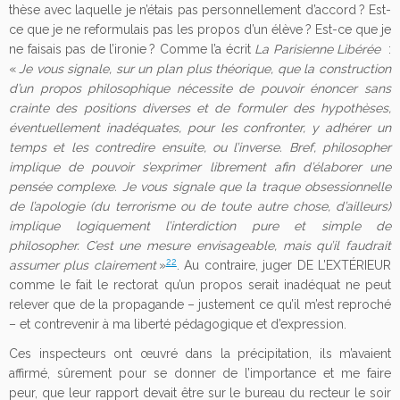
thèse avec laquelle je n’étais pas personnellement d’accord ? Est-
ce que je ne reformulais pas les propos d’un élève ? Est-ce que je
ne faisais pas de l’ironie ? Comme l’a écrit
La Parisienne Libérée
:
«
Je vous signale, sur un plan plus théorique, que la construction
d’un propos philosophique nécessite de pouvoir énoncer sans
crainte des positions diverses et de formuler des hypothèses,
éventuellement inadéquates, pour les confronter, y adhérer un
temps et les contredire ensuite, ou l’inverse. Bref, philosopher
implique de pouvoir s’exprimer librement afin d’élaborer une
pensée complexe. Je vous signale que la traque obsessionnelle
de l’apologie (du terrorisme ou de toute autre chose, d’ailleurs)
implique logiquement l’interdiction pure et simple de
philosopher. C’est une mesure envisageable, mais qu’il faudrait
22
assumer plus clairement
»
. Au contraire, juger DE L’EXTÉRIEUR
comme le fait le rectorat qu’un propos serait inadéquat ne peut
relever que de la propagande – justement ce qu’il m’est reproché
– et contrevenir à ma liberté pédagogique et d’expression.
Ces inspecteurs ont œuvré dans la précipitation, ils m’avaient
affirmé, sûrement pour se donner de l’importance et me faire
peur, que leur rapport devait être sur le bureau du recteur le soir