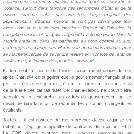
ressentiments extrêmes qui (ne) peuvent (que) se convertir en
violence, surtout dans l’atrocité des terrorismes d’État et de la
misère extrême subis par une très large majorité des
populations, si d’autres moyens ne sont pas offerts pour leur
expression et la levée des injustices. Partout où l’injustice, la
relégation sociale et l’inégalité règnent la violence prime. Dans le
monde arabe ou dans les banlieues, au nord comme au sud,
cette règle ne change pas. Même si la domination aveugle, pour
se maintenir, refuse de se rendre réellement compte de l’état de
19
souffrance quotidienne des peuples soumis. »
Évidemment, à l’heure de l’union sacrée monstrueuse de cet
20
après-Charlie
, de suggérer que le gouvernement français et sa
politique étrangère guerrière, étaient les premiers responsables
de la tuerie des caricaturistes de Charlie-Hebdo ne pouvait être
accepté par ma hiérarchie aux ordres du gouvernement qui se
devait de faire taire ou de réprimer les discours divergents et
éclairants.
Toutefois, il est absurde de me reprocher d’avoir organisé un
débat, où il s’agit, je le rappelle, de confronter des opinions, ET A
LA FOIS d’avoir exprimé mes «
opinions personnelles et