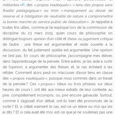
21
militantes
»
, des «
propos inadéquats
» «
tenu des propos sans
finalité pédagogique
» ou mon «
manquement au devoir de
réserve
et à l’obligation de neutralité de nature à compromettre
la bonne marche du service public de l’éducation
». Je rappelle à
toutes fins utiles, comme je l’ai expliqué lors de la commission de
discipline du 23 mars 2015, qu’en cours de philosophie on
distingue toujours
opinion
d’un côté et
thèse ou jugement critique
de l’autre : une thèse est argumentée et reste ouverte à la
discussion, du fait justement qu’elle est argumentée. Une opinion
ne l’est pas. En cours de philosophie, j’accompagne mes élèves
dans l’apprentissage de la pensée. Entre autres, je les aide à sortir
de l’opinion, à argumenter des thèses et, le cas échéant à les
réfuter. Comment alors peut-on m’accuser d’avoir tenu en classe
des «
propos inadéquats
», puisque nous sommes dans un travail
de la pensée ? Ces «
propos
» (deux ou trois phrases sur deux
heures de cours ), ont été, aux mieux extraits de leur contexte, au
pire, complètement incompris, ou, pire encore galvaudé. Surtout,
comme il s’agissait d’un débat, ont-ils bien été prononcés de la
sorte ? Et, si c’était vraiment le cas, est-ce un élève ou moi qui les
ai dits ? Et si cela avait été moi, est-ce que je ne soutenais pas une