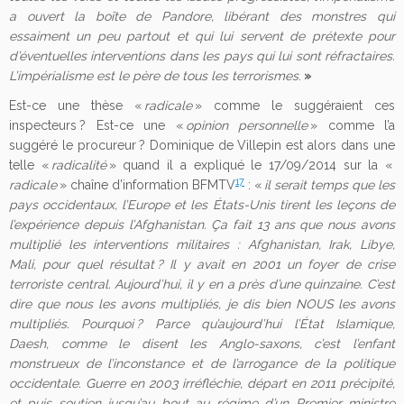
a ouvert la boîte de Pandore, libérant des monstres qui
essaiment un peu partout et qui lui servent de prétexte pour
d’éventuelles interventions dans les pays qui lui sont réfractaires.
L’impérialisme est le père de tous les terrorismes
.
»
Est-ce une thèse «
radicale
» comme le suggéraient ces
inspecteurs ? Est-ce une «
opinion personnelle
» comme l’a
suggéré le procureur ? Dominique de Villepin est alors dans une
telle «
radicalité
» quand il a expliqué le 17/09/2014 sur la «
17
radicale
» chaîne d’information BFMTV
: «
il serait temps que les
pays occidentaux, l’Europe et les États-Unis tirent les leçons de
l’expérience depuis l’Afghanistan. Ça fait 13 ans que nous avons
multiplié les interventions militaires : Afghanistan, Irak, Libye,
Mali, pour quel résultat ? Il y avait en 2001 un foyer de crise
terroriste central. Aujourd’hui, il y en a près d’une quinzaine. C’est
dire que nous les avons multipliés, je dis bien NOUS les avons
multipliés. Pourquoi ? Parce qu’aujourd’hui l’État Islamique,
Daesh, comme le disent les Anglo-saxons, c’est l’enfant
monstrueux de l’inconstance et de l’arrogance de la politique
occidentale. Guerre en 2003 irréfléchie, départ en 2011 précipité,
et puis soutien jusqu’au bout au régime d’un Premier ministre