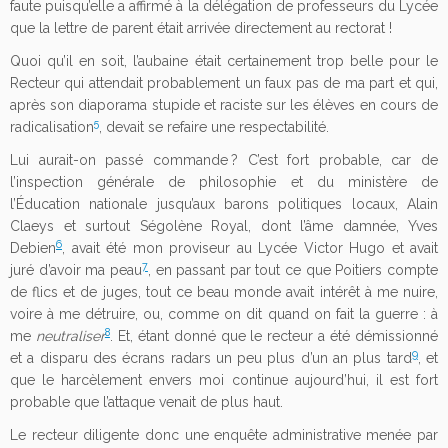
faute puisqu’elle a affirmé à la délégation de professeurs du Lycée
que la lettre de parent était arrivée directement au rectorat !
Quoi qu’il en soit, l’aubaine était certainement trop belle pour le
Recteur qui attendait probablement un faux pas de ma part et qui,
après son diaporama stupide et raciste sur les élèves en cours de
5
radicalisation
, devait se refaire une respectabilité.
Lui aurait-on passé commande ? C’est fort probable, car de
l’inspection générale de philosophie et du ministère de
l’Éducation nationale jusqu’aux barons politiques locaux, Alain
Claeys et surtout Ségolène Royal, dont l’âme damnée, Yves
6
Debien
, avait été mon proviseur au Lycée Victor Hugo et avait
7
juré d’avoir ma peau
, en passant par tout ce que Poitiers compte
de flics et de juges, tout ce beau monde avait intérêt à me nuire,
voire à me détruire, ou, comme on dit quand on fait la guerre : à
8
me
neutraliser
. Et, étant donné que le recteur a été démissionné
9
et a disparu des écrans radars un peu plus d’un an plus tard
, et
que le harcèlement envers moi continue aujourd’hui, il est fort
probable que l’attaque venait de plus haut.
Le recteur diligente donc une enquête administrative menée par