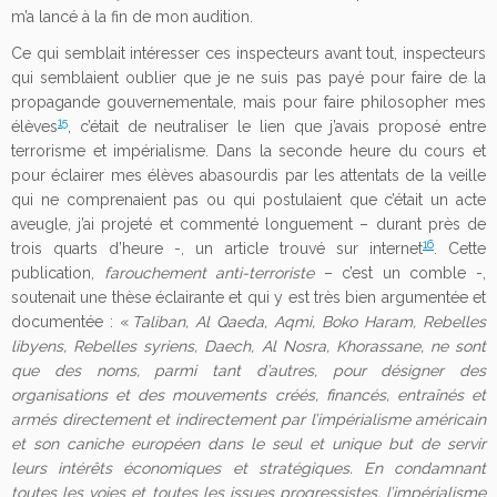
m’a lancé à la fin de mon audition.
Ce qui semblait intéresser ces inspecteurs avant tout, inspecteurs
qui semblaient oublier que je ne suis pas payé pour faire de la
propagande gouvernementale, mais pour faire philosopher mes
15
élèves
, c’était de neutraliser le lien que j’avais proposé entre
terrorisme et impérialisme. Dans la seconde heure du cours et
pour éclairer mes élèves abasourdis par les attentats de la veille
qui ne comprenaient pas ou qui postulaient que c’était un acte
aveugle, j’ai projeté et commenté longuement – durant près de
16
trois quarts d’heure -, un article trouvé sur internet
. Cette
publication,
farouchement anti-terroriste
– c’est un comble -,
soutenait une thèse éclairante et qui y est très bien argumentée et
documentée : «
Taliban, Al Qaeda, Aqmi, Boko Haram, Rebelles
libyens, Rebelles syriens, Daech, Al Nosra, Khorassane, ne sont
que des noms, parmi tant d’autres, pour désigner des
organisations et des mouvements créés, financés, entraînés et
armés directement et indirectement par l’impérialisme américain
et son caniche européen dans le seul et unique but de servir
leurs intérêts économiques et stratégiques. En condamnant
toutes les voies et toutes les issues progressistes, l’impérialisme