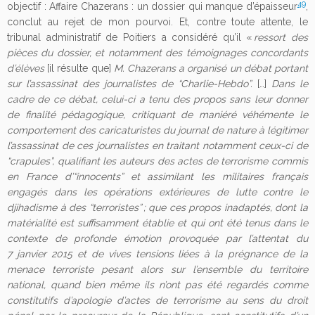
49
objectif : Affaire Chazerans : un dossier qui manque d’épaisseur
,
conclut au rejet de mon pourvoi. Et, contre toute attente, le
tribunal administratif de Poitiers a considéré qu’il «
ressort des
pièces du dossier, et notamment des témoignages concordants
d’élèves
[il résulte que]
M. Chazerans a organisé un débat portant
sur l’assassinat des journalistes de “Charlie-Hebdo”.
[…]
Dans le
cadre de ce débat, celui-ci a tenu des propos sans leur donner
de finalité pédagogique, critiquant de maniéré véhémente le
comportement des caricaturistes du journal de nature à légitimer
l’assassinat de ces journalistes en traitant notamment ceux-ci de
“
crapules”
, qualifiant les auteurs des actes de terrorisme commis
en France d’“
innocents”
et assimilant les militaires français
engagés dans les opérations extérieures de lutte contre le
djihadisme à des “
terroristes” ; que c
es propos inadaptés, dont la
matérialité est suffisamment établie et qui ont été tenus dans le
contexte de profonde émotion provoquée par l’attentat du
7 janvier 2015 et de vives tensions liées à la prégnance de la
menace terroriste pesant alors sur l’ensemble du territoire
national, quand bien même ils n’ont pas été regardés comme
constitutifs d’apologie d’actes de terrorisme au sens du droit