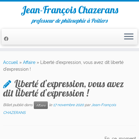
Jean-François Chazerans
professeur de philosophie à Poitiers
Passer
au
Accueil
»
Affaire
»
Liberté d’expression, vous avez dit liberté
contenu
d’expression !
Liberté d’expression, vous avez
dit liberté d’expression !
Billet publié dans
le
17 novembre 2020
par
Jean-François
Affaire
CHAZERANS
En ce moment