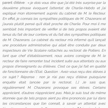
parent d’élève : «
je dois vous dire que j’ai été très surprise par la
deuxième phrase évoquant l’attentat de Charlie-Hebdo et j’ai
expliqué mon étonnement auprès du cabinet de M. le Recteur.
En effet, je connais les sympathies politiques de M. Chazerans et
j’aurais plutôt pensé qu’il était proche de Charlie. Pour moi il me
semblait très important de vérifier si de tels propos avaient été
tenus du fait de leur contenu et du fait des sympathies politiques
de M. Chazerans. Le cabinet du recteur m’a informé qu’il lançait
une procédure administrative qui allait être conduite par deux
inspecteurs de Vie Scolaire rattachés au rectorat de Poitiers. En
tant que chef d’établissement, nous avions consigne de M. le
recteur de faire remonter tout incident suite aux attentats ou aux
propos d’enseignants ou d’élèves. C’est ce que j’ai fait en qualité
de fonctionnaire de l’État. Question : Avez-vous reçu des élèves à
ce sujet ? Réponse : non je n’ai pas reçu d’élève puisqu’une
enquête était lancée par le rectorat. […] Je sais que,
régulièrement M. Chazerans provoque ses élèves. Certains
apprécient, d’autres n’apprécient pas. Mais je suis tout de même
étonnée que de tels propos aient pu être prononcés par lui dans
les circonstances que l’on connaît, à savoir un attentat avec