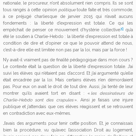
nationale, le procureur, n’ont absolument rien compris. Ils se sont
tous rangés à cette opinion
politique
toute faite et très commode,
à ce préjugé charliesque de janvier 2015 qui n’avait aucuns
fondements : la liberté d’expression est totale. Ce qui les
36
empêchait de penser ce mouvement d’hystérie collective
qu’a
été le soutien à Charlie-Hebdo : la liberté d’expression est totale à
condition de dire et d’opiner ce que le pouvoir attend de nous,
c’est-à-dire elle est limitée non pas par la loi, mais par la force !
N’y avait-il vraiment pas de finalité pédagogique dans mon cours ?
Le contexte était la question de la liberté d’expression totale. J’ai
suivi les élèves qui n’étaient pas d’accord. Et j’ai argumenté qu’elle
était encadrée par la loi. Mais certains élèves n’en démordaient
pas. Pour eux on avait le droit de tout dire. Aussi, j’ai tenté de leur
montrer qu’ils avaient tort en disant : «
les dessinateurs de
Charlie-Hebdo sont des crapules
». Ainsi je faisais une injure
publique et j’attendais que ces élèves réagissent et se retrouvent
en contradiction avec eux-mêmes.
J’avais des arguments pour tenir cette position. Et, je connaissais
bien la procédure, vu qu’avec l’association Droit au logement,