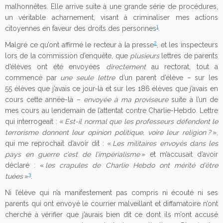
malhonnêtes. Elle arrive suite à une grande série de procédures,
un véritable acharnement, visant à criminaliser mes actions
1
citoyennes en faveur des droits des personnes
.
2
Malgré ce qu’ont affirmé le recteur à la presse
, et les inspecteurs
lors de la commission d’enquête, que
plusieurs
lettres de parents
d’élèves ont été envoyées
directement
au rectorat, tout a
commencé par
une seule lettre
d’un parent d’élève – sur les
55 élèves que j’avais ce jour-là et sur les 186 élèves que j’avais en
cours cette année-là –
envoyée à ma proviseure
suite à l’un de
mes cours au lendemain de l’attentat contre Charlie-Hebdo. Lettre
qui interrogeait : «
Est-il normal que les professeurs défendent le
terrorisme donnent leur opinion politique, voire leur religion ?
»,
qui me reprochait d’avoir dit : «
Les militaires envoyés dans les
pays en guerre c’est de l’impérialisme
» et m’accusait d’avoir
déclaré : «
les crapules de Charlie Hebdo ont mérité d’être
3
tuées
»
.
Ni l’élève qui n’a manifestement pas compris ni écouté ni ses
parents qui ont envoyé le courrier malveillant et diffamatoire n’ont
cherché à vérifier que j’aurais bien dit ce dont ils m’ont accusé