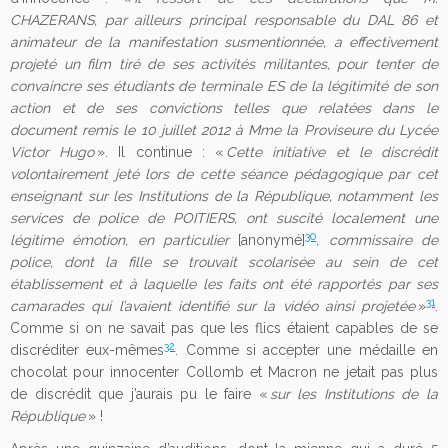
CHAZERANS, par ailleurs principal responsable du DAL 86 et
animateur de la manifestation susmentionnée, a effectivement
projeté un film tiré de ses activités militantes, pour tenter de
convaincre ses étudiants de terminale ES de la légitimité de son
action et de ses convictions telles que relatées dans le
document remis le 10 juillet 2012 à Mme la Proviseure du Lycée
Victor Hugo
». Il continue : «
Cette initiative et le discrédit
volontairement jeté lors de cette séance pédagogique par cet
enseignant sur les Institutions de la République, notamment les
services de police de POITIERS, ont suscité localement une
30
légitime émotion, en particulier
[anonymé]
, commissaire de
police, dont la fille se trouvait scolarisée au sein de cet
établissement et à laquelle les faits ont été rapportés par ses
31
camarades qui l’avaient identifié sur la vidéo ainsi projetée
»
.
Comme si on ne savait pas que les flics étaient capables de se
32
discréditer eux-mêmes
. Comme si accepter une médaille en
chocolat pour innocenter Collomb et Macron ne jetait pas plus
de discrédit que j’aurais pu le faire «
sur les Institutions de la
République
» !