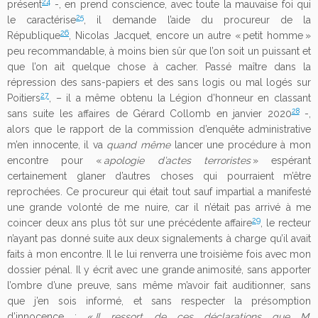
24
présent
-, en prend conscience, avec toute la mauvaise foi qui
25
le caractérise
, il demande l’aide du procureur de la
26
République
, Nicolas Jacquet, encore un autre « petit homme »
peu recommandable, à moins bien sûr que l’on soit un puissant et
que l’on ait quelque chose à cacher. Passé maître dans la
répression des sans-papiers et des sans logis ou mal logés sur
27
Poitiers
, – il a même obtenu la Légion d’honneur en classant
28
sans suite les affaires de Gérard Collomb en janvier 2020
-,
alors que le rapport de la commission d’enquête administrative
m’en innocente, il va
quand même
lancer une procédure à mon
encontre pour «
apologie d’actes terroristes
» espérant
certainement glaner d’autres choses qui pourraient m’être
reprochées. Ce procureur qui était tout sauf impartial a manifesté
une grande volonté de me nuire, car il n’était pas arrivé à me
29
coincer deux ans plus tôt sur une précédente affaire
, le recteur
n’ayant pas donné suite aux deux signalements à charge qu’il avait
faits à mon encontre. Il le lui renverra une troisième fois avec mon
dossier pénal. Il y écrit avec une grande animosité, sans apporter
l’ombre d’une preuve, sans même m’avoir fait auditionner, sans
que j’en sois informé, et sans respecter la présomption
d’innocence : «
Il ressort de ces déclarations que M.