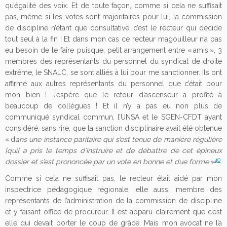
qu’égalité des voix. Et de toute façon, comme si cela ne suffisait
pas, même si les votes sont majoritaires pour lui, la commission
de discipline n’étant que consultative, c’est le recteur qui décide
tout seul à la fin ! Et dans mon cas ce recteur magouilleur n’a pas
eu besoin de le faire puisque, petit arrangement entre « amis », 3
membres des représentants du personnel du syndicat de droite
extrême, le SNALC, se sont alliés à lui pour me sanctionner. Ils ont
affirmé aux autres représentants du personnel que c’était pour
mon bien ! J’espère que le retour d’ascenseur a profité à
beaucoup de collègues ! Et il n’y a pas eu non plus de
communiqué syndical commun, l’UNSA et le SGEN-CFDT ayant
considéré, sans rire, que la sanction disciplinaire avait été obtenue
« d
ans une instance paritaire qui s’est tenue de manière régulière
[qui] a pris le temps d’instruire et de débattre de cet épineux
40
dossier et s’est prononcée par un vote en bonne et due forme
»
.
Comme si cela ne suffisait pas, le recteur était aidé par mon
inspectrice pédagogique régionale, elle aussi membre des
représentants de l’administration de la commission de discipline
et y faisant office de procureur. Il est apparu clairement que c’est
elle qui devait porter le coup de grâce. Mais mon avocat ne l’a