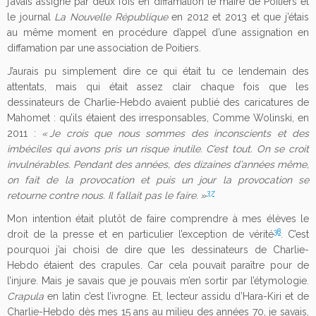
j’avais assigné par deux fois en diffamation le maire de Poitiers et
le journal
La Nouvelle République
en 2012 et 2013 et que j’étais
au même moment en procédure d’appel d’une assignation en
diffamation par une association de Poitiers.
J’aurais pu simplement dire ce qui était tu ce lendemain des
attentats, mais qui était assez clair chaque fois que les
dessinateurs de Charlie-Hebdo avaient publié des caricatures de
Mahomet : qu’ils étaient des irresponsables, Comme Wolinski, en
2011 :
« Je crois que nous sommes des
inconscients et des
imbéciles qui avons pris un risque inutile. C’est tout. On se croit
invulnérables. Pendant des années, des dizaines d’années même,
on fait de la provocation et puis un jour la provocation se
37
retourne contre nous. Il fallait pas le
faire
. »
Mon intention était plutôt de faire comprendre à mes élèves le
38
droit de la presse et en particulier l’exception de vérité
. C’est
pourquoi j’ai choisi de dire que les dessinateurs de Charlie-
Hebdo étaient des crapules. Car cela pouvait paraître pour de
l’injure. Mais je savais que je pouvais m’en sortir par l’étymologie.
Crapula
en latin c’est l’ivrogne. Et, lecteur assidu d’Hara-Kiri et de
Charlie-Hebdo dès mes 15 ans au milieu des années 70, je savais,