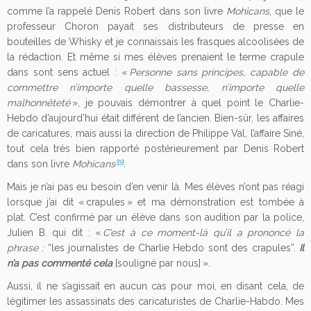
comme l’a rappelé Denis Robert dans son livre
Mohicans
, que le
professeur Choron payait ses distributeurs de presse en
bouteilles de Whisky et je connaissais les frasques alcoolisées de
la rédaction. Et même si mes élèves prenaient le terme crapule
dans sont sens actuel : «
Personne sans principes, capable de
commettre n’importe quelle bassesse, n’importe quelle
malhonnêteté
», je pouvais démontrer à quel point le Charlie-
Hebdo d’aujourd’hui était différent de l’ancien. Bien-sûr, les affaires
de caricatures, mais aussi la direction de Philippe Val, l’affaire Siné,
tout cela très bien rapporté postérieurement par Denis Robert
39
dans son livre
Mohicans
.
Mais je n’ai pas eu besoin d’en venir là. Mes élèves n’ont pas réagi
lorsque j’ai dit « crapules » et ma démonstration est tombée à
plat. C’est confirmé par un élève dans son audition par la police,
Julien B. qui dit : «
C’est à ce moment-là qu’il a prononcé la
phrase :
“les journalistes de Charlie Hebdo sont des crapules”.
Il
n’a pas commenté cela
[souligné par nous] ».
Aussi, il ne s’agissait en aucun cas pour moi, en disant cela, de
légitimer les assassinats des caricaturistes de Charlie-Habdo. Mes