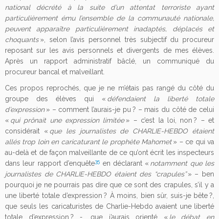
national décrété à la suite d’un attentat terroriste ayant
particulièrement ému l’ensemble de la communauté nationale,
peuvent apparaître particulièrement inadaptés, déplacés et
choquants
», selon l’avis personnel très subjectif du procureur
reposant sur les avis personnels et divergents de mes élèves.
Après un rapport administratif bâclé, un communiqué du
procureur bancal et malveillant.
Ces propos reprochés, que je ne m’étais pas rangé du côté du
groupe des élèves qui «
défendaient la liberté totale
d’expression
» – comment l’aurais-je pu ? – mais du côté de celui
«
qui prônait une expression limitée
» – c’est la loi, non ? – et
considérait «
que les journalistes de CHARLIE-HEBDO étaient
allés trop loin en caricaturant le prophète Mahomet
» – ce qui va
au-delà et de façon malveillante de ce qu’ont écrit les inspecteurs
35
dans leur rapport d’enquête
en déclarant «
notamment que les
journalistes de CHARLIE-HEBDO étaient des “crapules”
» – ben
pourquoi je ne pourrais pas dire que ce sont des crapules, s’il y a
une liberté totale d’expression ? À moins, bien sûr, suis-je bête ?,
que seuls les caricaturistes de Charlie-Hebdo avaient une liberté
totale d’expression ? -, que j’aurais orienté «
le débat en