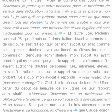
auditionné 30 minutes : «
Sur le contenu des cours de M.
Chazerans, je pense que cette personne pose un problème de
sérieux dans l’éducation nationale, il n’y a plus sa place à mon
avis […] je sais qu’il ne prépare aucun cours c’est ce que nous
12
disent tous les élèves
. […] Je ne vois rien d’autre à vous dire,
sinon qu’il a une tenue, une présentation et une hygiène qui sont
13
inadéquates pour un enseignant
».
Et l’autre, Joël Michelin,
candidat PS, qui, témoin de l’administration devant la commission
de discipline, s’est fait épingler par mon avocat. En effet, comme
cet inspecteur déclarait avoir auditionné 10 élèves lors de la
commission d’enquête administrative, mon avocat lui ayant
précisé qu’il n’y en avait que 9 sur le rapport, il lui a répondu qu’ils
avaient auditionné d’autres personnes, CPE, infirmière, élèves…
mais qu’ils n’étaient pas sur le rapport vu que ce n’était pas
probant. Ce à quoi mon avocat a répondu : «
vous voulez dire
“pas assez à charge”
? ». C’est dire le sérieux de l’enquête ! Sans
parler du début de l’analyse de six lignes de leur rapport
administratif : «
Monsieur Chazerans est un professeur de
philosophie à la dérive, ce qui se voit aussi dans son habillement
et sa tenue
». Sans parler non plus du très eichmanien «
un
14
fonctionnaire, ça fonctionne, M. Chazerans
»
que Claude Roiron