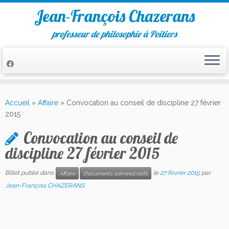
Jean-François Chazerans
professeur de philosophie à Poitiers
Passer
au
Accueil
»
Affaire
»
Convocation au conseil de discipline 27 février
contenu
2015
Convocation au conseil de
discipline 27 février 2015
Billet publié dans
le
27 février 2015
par
Affaire
Documents administratifs
Jean-François CHAZERANS