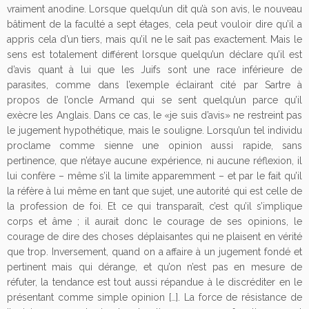
vraiment anodine. Lorsque quelqu’un dit qu’à son avis, le nouveau
bâtiment de la faculté a sept étages, cela peut vouloir dire qu’il a
appris cela d’un tiers, mais qu’il ne le sait pas exactement. Mais le
sens est totalement différent lorsque quelqu’un déclare qu’il est
d’avis quant à lui que les Juifs sont une race inférieure de
parasites, comme dans l’exemple éclairant cité par Sartre à
propos de l’oncle Armand qui se sent quelqu’un parce qu’il
exècre les Anglais. Dans ce cas, le «je suis d’avis» ne restreint pas
le jugement hypothétique, mais le souligne. Lorsqu’un tel individu
proclame comme sienne une opinion aussi rapide, sans
pertinence, que n’étaye aucune expérience, ni aucune réflexion, il
lui confère – même s’il la limite apparemment – et par le fait qu’il
la réfère à lui même en tant que sujet, une autorité qui est celle de
la profession de foi. Et ce qui transparaît, c’est qu’il s’implique
corps et âme ; il aurait donc le courage de ses opinions, le
courage de dire des choses déplaisantes qui ne plaisent en vérité
que trop. Inversement, quand on a affaire à un jugement fondé et
pertinent mais qui dérange, et qu’on n’est pas en mesure de
réfuter, la tendance est tout aussi répandue à le discréditer en le
présentant comme simple opinion […]. La force de résistance de