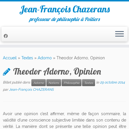
Jean-François Chazerans
professeur de philosophie à Poitiers
Passer
au
Accueil
»
Textes
»
Adorno
»
Theodor Adorno, Opinion
contenu
Theodor Adorno, Opinion
Billet publié dans
le
29 octobre 2014
Adorno
Notions
Philosophie
Textes
par
Jean-François CHAZERANS
Avoir une opinion c’est affirmer, même de façon sommaire, la
validité d’une conscience subjective limitée dans son contenu de
vérité. La manière dont se présente une telle opinion peut être