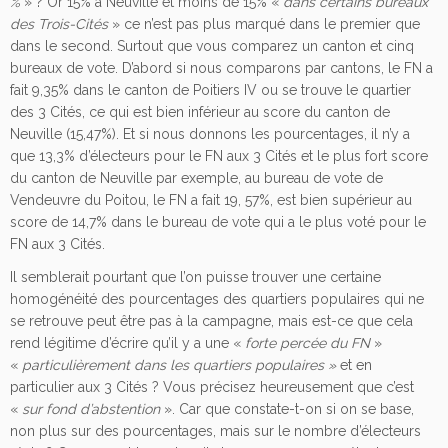
%
» ? Or 15% à Neuville et moins de 15% «
dans certains bureaux
des Trois-Cités
» ce n’est pas plus marqué dans le premier que
dans le second. Surtout que vous comparez un canton et cinq
bureaux de vote. D’abord si nous comparons par cantons, le FN a
fait 9,35% dans le canton de Poitiers IV ou se trouve le quartier
des 3 Cités, ce qui est bien inférieur au score du canton de
Neuville (15,47%). Et si nous donnons les pourcentages, il n’y a
que 13,3% d’électeurs pour le FN aux 3 Cités et le plus fort score
du canton de Neuville par exemple, au bureau de vote de
Vendeuvre du Poitou, le FN a fait 19, 57%, est bien supérieur au
score de 14,7% dans le bureau de vote qui a le plus voté pour le
FN aux 3 Cités.
Il semblerait pourtant que l’on puisse trouver une certaine
homogénéité des pourcentages des quartiers populaires qui ne
se retrouve peut être pas à la campagne, mais est-ce que cela
rend légitime d’écrire qu’il y a une «
forte percée du FN
»
«
particulièrement dans les quartiers populaires »
et en
particulier aux 3 Cités ? Vous précisez heureusement que c’est
«
sur fond d’abstention
». Car que constate-t-on si on se base,
non plus sur des pourcentages, mais sur le nombre d’électeurs