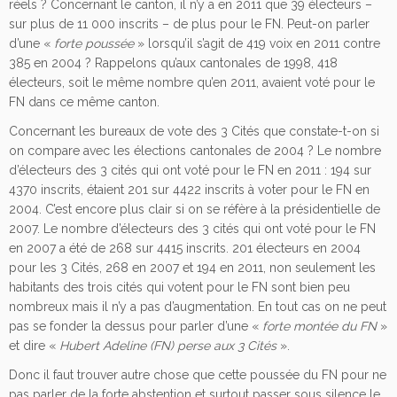
réels ? Concernant le canton, il n’y a en 2011 que 39 électeurs –
sur plus de 11 000 inscrits – de plus pour le FN. Peut-on parler
d’une «
forte poussée
» lorsqu’il s’agit de 419 voix en 2011 contre
385 en 2004 ? Rappelons qu’aux cantonales de 1998, 418
électeurs, soit le même nombre qu’en 2011, avaient voté pour le
FN dans ce même canton.
Concernant les bureaux de vote des 3 Cités que constate-t-on si
on compare avec les élections cantonales de 2004 ? Le nombre
d’électeurs des 3 cités qui ont voté pour le FN en 2011 : 194 sur
4370 inscrits, étaient 201 sur 4422 inscrits à voter pour le FN en
2004. C’est encore plus clair si on se réfère à la présidentielle de
2007. Le nombre d’électeurs des 3 cités qui ont voté pour le FN
en 2007 a été de 268 sur 4415 inscrits. 201 électeurs en 2004
pour les 3 Cités, 268 en 2007 et 194 en 2011, non seulement les
habitants des trois cités qui votent pour le FN sont bien peu
nombreux mais il n’y a pas d’augmentation. En tout cas on ne peut
pas se fonder la dessus pour parler d’une «
forte montée du FN
»
et dire «
Hubert Adeline (FN) perse aux 3 Cités
».
Donc il faut trouver autre chose que cette poussée du FN pour ne
pas parler de la forte abstention et surtout passer sous silence le