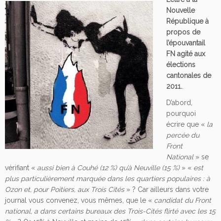
Nouvelle
République à
propos de
l’épouvantail
FN agité aux
élections
cantonales de
2011.
.
D’abord,
pourquoi
écrire que «
la
percée du
Front
National
» se
vérifiant «
aussi bien à Couhé (12 %) qu’à Neuville (15 %)
» «
est
plus particulièrement marquée dans les quartiers populaires : à
Ozon et, pour Poitiers, aux Trois Cités
» ? Car ailleurs dans votre
journal vous convenez, vous mêmes, que le «
candidat du Front
national, a dans certains bureaux des Trois-Cités flirté avec les 15