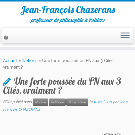
Jean-François Chazerans
professeur de philosophie à Poitiers
Passer
au
Accueil
»
Notions
»
Une forte poussée du FN aux 3 Cités,
contenu
vraiment ?
Une forte poussée du FN aux 3
Cités, vraiment ?
Billet publié dans
le
10 mai 2011
par
Jean-
Notions
Politique
Publications
François CHAZERANS
Lettre à la