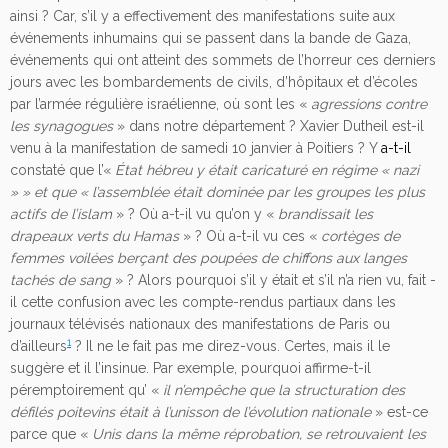
ainsi ? Car, s’il y a effectivement des manifestations suite aux
événements inhumains qui se passent dans la bande de Gaza,
événements qui ont atteint des sommets de l’horreur ces derniers
jours avec les bombardements de civils, d’hôpitaux et d’écoles
par l’armée régulière israélienne, où sont les «
agressions contre
les synagogues
» dans notre département ? Xavier Dutheil est-il
venu à la manifestation de samedi 10 janvier à Poitiers ? Y
a-t-il
constaté que l’«
État hébreu y était caricaturé en régime « nazi
» » et que « l’assemblée était dominée par les groupes les plus
actifs de l’islam
» ? Où a-t-il vu qu’on y «
brandissait les
drapeaux verts du Hamas
» ? Où a-t-il vu ces «
cortèges de
femmes voilées berçant des poupées de chiffons aux langes
tachés de sang
» ? Alors pourquoi s’il y était et s’il n’a rien vu, fait -
il cette confusion avec les compte-rendus partiaux dans les
journaux télévisés nationaux des manifestations de Paris ou
1
d’ailleurs
? Il ne le fait pas me direz-vous. Certes, mais il le
suggère et il l’insinue. Par exemple, pourquoi affirme-t-il
péremptoirement qu’ «
il n’empêche que la structuration des
défilés poitevins était à l’unisson de l’évolution nationale
» est-ce
parce que «
Unis dans la même réprobation, se retrouvaient les