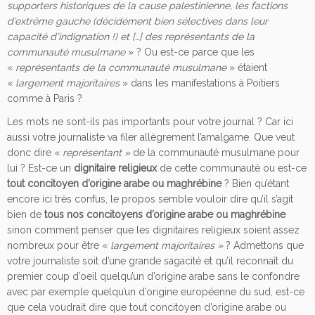
supporters historiques de la cause palestinienne, les factions
d’extrême gauche (décidément bien sélectives dans leur
capacité d’indignation !) et […] des représentants de la
communauté musulmane
» ? Ou est-ce parce que les
«
représentants de la communauté musulmane
» étaient
«
largement majoritaires
» dans les manifestations à Poitiers
comme à Paris ?
Les mots ne sont-ils pas importants pour votre journal ? Car ici
aussi votre journaliste va filer allègrement l’amalgame. Que veut
donc dire «
représentant »
de la communauté musulmane pour
lui ? Est-ce un
dignitaire religieux
de cette communauté ou est-ce
tout
concitoyen d’origine arabe ou maghrébine
? Bien qu’étant
encore ici très confus, le propos semble vouloir dire qu’il s’agit
bien de
tous nos concitoyens d’origine arabe ou maghrébine
sinon comment penser que les dignitaires religieux soient assez
nombreux pour être «
largement majoritaires »
? Admettons que
votre journaliste soit d’une grande sagacité et qu’il reconnaît du
premier coup d’oeil quelqu’un d’origine arabe sans le confondre
avec par exemple quelqu’un d’origine européenne du sud, est-ce
que cela voudrait dire que tout concitoyen d’origine arabe ou