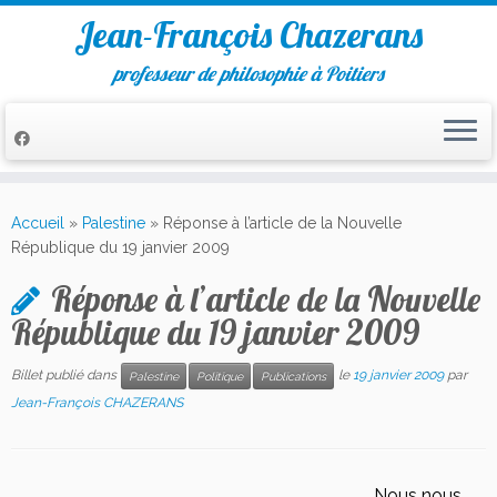
Jean-François Chazerans
professeur de philosophie à Poitiers
Passer
au
Accueil
»
Palestine
»
Réponse à l’article de la Nouvelle
contenu
République du 19 janvier 2009
Réponse à l’article de la Nouvelle
République du 19 janvier 2009
Billet publié dans
le
19 janvier 2009
par
Palestine
Politique
Publications
Jean-François CHAZERANS
Nous nous