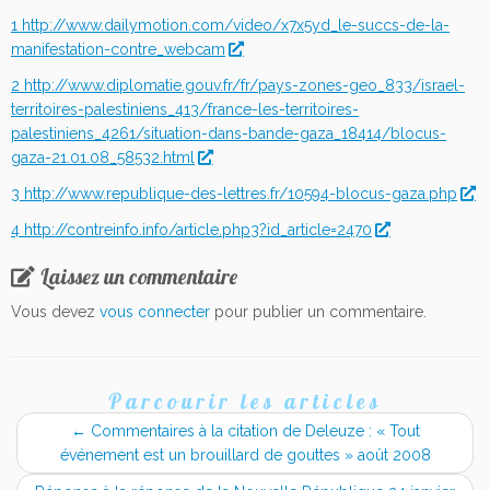
1
http://www.dailymotion.com/video/x7x5yd_le-succs-de-la-
manifestation-contre_webcam
2
http://www.diplomatie.gouv.fr/fr/pays-zones-geo_833/israel-
territoires-palestiniens_413/france-les-territoires-
palestiniens_4261/situation-dans-bande-gaza_18414/blocus-
gaza-21.01.08_58532.html
3
http://www.republique-des-lettres.fr/10594-blocus-gaza.php
4
http://contreinfo.info/article.php3?id_article=2470
Laissez un commentaire
Vous devez
vous connecter
pour publier un commentaire.
Parcourir les articles
←
Commentaires à la citation de Deleuze : « Tout
événement est un brouillard de gouttes » août 2008