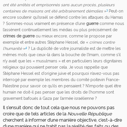
ont été arrêtés et emprisonnés sans aucun procès, plusieurs
3
centaines de maisons ont été arbitrairement démolies
»
Peut-on
encore soutenir qu’Israël se défend contre les attaques du Hamas
? Sommes-nous vraiment en présence d’une
guerre
comme nous
l’assènent continuellement les médias ou plus précisément de
crimes de guerre
ou mieux encore, comme le propose par
exemple et entre autres Stéphane Hessel, de «
crimes contre
4
l’humanité
»
? La duplicité de votre journaliste est de mettre les
mêmes mots que ceux-là dans la bouche de l’Imam, comme s’il
n’y avait que les « musulmans » et en particuliers leurs dignitaires
religieux qui pouvaient penser cela. Je vous rappelle que
Stéphane Hessel est d’origine juive et pourquoi n’avez-vous pas
interrogé par exemple les membres du comité poitevin France-
Palestine pour savoir ce qu’ils en pensaient ? N’importe quel être
humain ne doit-il pas penser que les droits de l’homme sont
gravement bafoués à Gaza par l’armée israélienne ?
Il s’ensuit donc de tout cela que nous ne pouvons pas
croire que de tels articles de la
Nouvelle République
cherchent à informer d’une manière objective, c’est-à-dire
d’une manière qui ne trahit pas la réalité des faits ou des