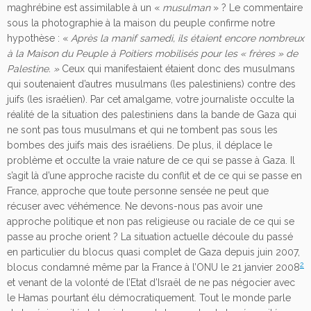
maghrébine est assimilable à un «
musulman
» ? Le commentaire
sous la photographie à la maison du peuple confirme notre
hypothèse : «
Après la manif samedi, ils étaient encore nombreux
à la Maison du Peuple à Poitiers mobilisés pour les « frères » de
Palestine. »
Ceux qui manifestaient étaient donc des musulmans
qui soutenaient d’autres musulmans (les palestiniens) contre des
juifs (les israélien). Par cet amalgame, votre journaliste occulte la
réalité de la situation des palestiniens dans la bande de Gaza qui
ne sont pas tous musulmans et qui ne tombent pas sous les
bombes des juifs mais des israéliens. De plus, il déplace le
problème et occulte la vraie nature de ce qui se passe à Gaza. Il
s’agit là d’une approche raciste du conflit et de ce qui se passe en
France, approche que toute personne sensée ne peut que
récuser avec véhémence. Ne devons-nous pas avoir une
approche politique et non pas religieuse ou raciale de ce qui se
passe au proche orient ? La situation actuelle découle du passé
en particulier du blocus quasi complet de Gaza depuis juin 2007,
2
blocus condamné même par la France à l’ONU le 21 janvier 2008
et venant de la volonté de l’Etat d’Israël de ne pas négocier avec
le Hamas pourtant élu démocratiquement. Tout le monde parle