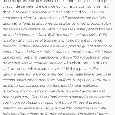
de la réciprocité de la violence et des morts, de la nécessité pour
chacun de se défendre dans ce conflit mais nous lisons ce matin
dans le
Nouvel Observateur
un bien horrible bilan : «
En trois
semaines d’offensive, au moins 1.206 Palestiniens ont été tués,
dont 410 enfants et 108 femmes, et plus de 5.300 blessés, selon
les services d’urgence de Gaza. D’après le Centre palestinien des
droits de l’Homme à Gaza, 65% des morts sont des civils. Côté
israélien, 10 militaires et trois civils ont péri durant la même
période. L’armée israélienne a évalué à plus de 500 le nombre de
combattants du Hamas tués. L’aviation a mené 2.500 raids tandis
que les combattants palestiniens ont tiré 700 roquettes et obus
de mortier vers le territoire israélien
. » La disproportion de ces
chiffres ne saute-t-elle pas aux yeux ? Et il y a plus : «
Plus
globalement sur l’ensemble des territoires palestiniens depuis le
second soulèvement populaire (l’Intifada Al-Aqsa en 2000), plus
de 6.000 palestiniens ont été tués lors de raids militaires
israéliens, dont plus d’un millier dans la seule Bande de Gaza
depuis juin 2007. Depuis la Conférence d’Annapolis en novembre
2007, censée aboutir au réglement du conflit avant la fin du
mandat de George W. Bush, quelque 200 Palestiniens ont été
tués lors d’opérations de l’armée israélienne. Un millier d’autres